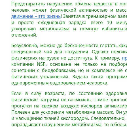
Предотвратить нарушение обмена веществ в ор
человек может физической активностью и масса
движение – это жизнь
! Занятия в тренажерном зале
и просто ежедневная зарядка всего 10 минут
ускорению метаболизма и помогут избавить
отложений.
Безусловно, можно до бесконечности глотать как
специальный чай для похудения. Однако положи
физических нагрузок не достигнуть. К примеру,
п
компании NSP, основана не только на подбор
сочетании с биодобавками, но и комплексе не 
физических упражнений. Задача такой програ
одновременным оздоровлением человека.
Если в силу возраста, по состоянию здоровь
физические нагрузки не возможны, самое простое
прогулки на свежем воздухе: кислород активизи
Полезен для ускорения метаболизма массаж. Он 
и насыщению тканей кислородом.
Следовательно, 
оправдывает нарушением метаболизма, то в больш