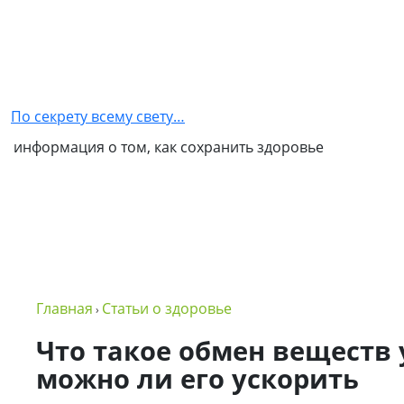
Главная
Как
стать
По секрету всему свету…
партнером
информация о том, как сохранить здоровье
NSP
Обо
мне
Контакты
Бизнес
Главная
Статьи о здоровье
›
в
NSP
Что такое обмен веществ 
можно ли его ускорить
Политика
конфиденциальности