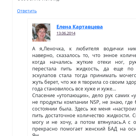
Ответить
Елена Картавцева
13.06.2014
А я,Леночка, к любителя водички ник
наверно, сказалось то, что энное колич
когда начались жуткие отеки ног, рук
перестала пить жидкость, да еще по
эскулапов стала тогда принимать моче
жуть берет, что же я творила со своим здо
года становилось все хуже и хуже…
Спасение «утопающих», дело рук самих «
не продукты компании NSP, не знаю, где 
состоянии была. Здесь же меня «настрои
пить достаточное количество жидкости. 
могу и не хочу, а потом втянулась.А с
прекрасно помогает женский БАД на ос
Ям.