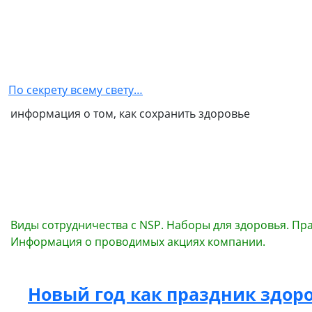
Главная
Как
стать
По секрету всему свету…
партнером
информация о том, как сохранить здоровье
NSP
Обо
мне
Контакты
Бизнес
Виды сотрудничества с NSP. Наборы для здоровья. Пр
Информация о проводимых акциях компании.
в
NSP
Новый год как праздник здор
Политика
конфиденциальности