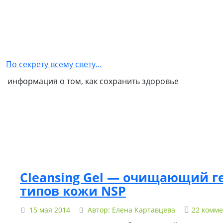
Главная
Как
стать
По секрету всему свету…
партнером
информация о том, как сохранить здоровье
NSP
Обо
мне
Контакты
Бизнес
в
Cleansing Gel — очищающий ге
NSP
типов кожи NSP
Политика
15 мая 2014
Автор:
Елена Картавцева
22 комм
конфиденциальности