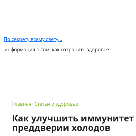
Главная
Как
стать
По секрету всему свету…
партнером
информация о том, как сохранить здоровье
NSP
Обо
мне
Контакты
Бизнес
Главная
Статьи о здоровье
›
в
NSP
Как улучшить иммунитет
преддверии холодов
Политика
конфиденциальности