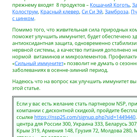
прежнему входят 8 продуктов –
Кошачий Коготь
,
З
Колострум
,
Красный клевер
,
Си Си Эй
,
Замброза
.
Пч
с цинком
.
Помимо того, что живительная сила природных к
поможет улучшить иммунитет, будет обеспечено з
антиоксидантная защита, одновременно стабилизи
нервной системы, а качество питания дополнено 
нормой витаминов и микроэлементов. Профилакти
«
Сильный иммунитет
» позволит не думать о сезон
заболеваниях в осенне-зимний период.
Надеюсь что на вопрос как улучшить иммунитет вы
этой статье.
Если у вас есть желание стать партнером NSP, пр
компании с дисконтной скидкой, пройдите беспл
ссылке
https://nsp25.com/signup.php?sid=1449440
центра для России 300, Украина 333, Беларусь 307,
Крым 319, Армения 148, Грузия 72, Молдова 280, 