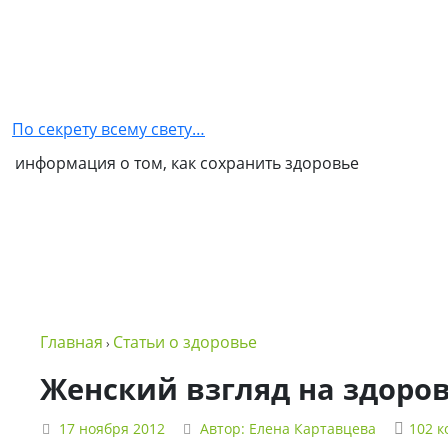
Главная
Как
стать
По секрету всему свету…
партнером
информация о том, как сохранить здоровье
NSP
Обо
мне
Контакты
Бизнес
Главная
Статьи о здоровье
›
в
NSP
Женский взгляд на здоро
Политика
17 ноября 2012
Автор:
Елена Картавцева
102 
конфиденциальности