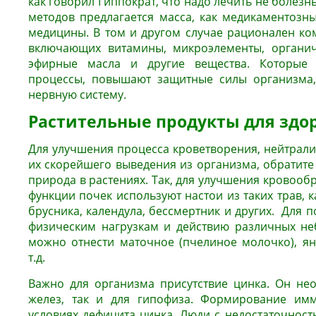
как говорил Гиппократ, что надо лечить не болезн
методов предлагается масса, как медикаментозны
медицины. В том и другом случае рационален ком
включающих витамины, микроэлементы, органиче
эфирные масла и другие вещества. Которые
процессы, повышают защитные силы организма,
нервную систему.
Растительные продукты для здо
Для улучшения процесса кроветворения, нейтрали
их скорейшего выведения из организма, обратите 
природа в растениях. Так, для улучшения кровоо
функции почек используют настои из таких трав, 
брусника, календула, бессмертник и других. Для 
физическим нагрузкам и действию различных не
можно отнести маточное (пчелиное молочко), ян
т.д.
Важно для организма присутствие цинка. Он не
желез, так и для гипофиза. Формирование им
условиях дефицита цинка. Люди с недостаточност