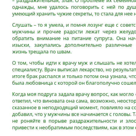
– раздражительная, злая. О проблеме их семейно
однажды, мне удалось поговорить с ней по душа
умеющий хранить чужие секреты, то стала для нее 
Слушать – то я умела, и помня лозунг еще с совет
мужчины и прочие радости лежат через желудок
обратить внимание на питание супруга. Она на
изыски, закупались дополнительно различные
жизнь трещала по швам.
О том, чтобы идти к врачу муж и слышать не хотел
специалисту. Врач выписал лекарство, но результа
итоге брак распался и только потом она узнала, чт
была любовница с которой он благополучно сошел
Когда моя подруга задала врачу вопрос, как могло
ответил, что виновата она сама, возможно, неост
сказанное в неподходящий момент, повлияло на с
добавил, что у мужчины все начинается с головы. Та
не роняйте в порыве раздражительности и злос
привести к необратимым последствиям, как в этом 