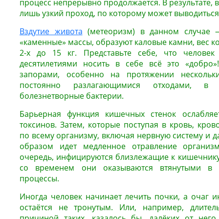
процесс непрерывно продолжается. В результате, в
лишь узкий проход, по которому может выводиться
Вздутие живота
(метеоризм) в данном случае 
«каменные» массы, образуют каловые камни, вес ко
2-х до 15 кг. Представьте себе, что челове
десятилетиями носить в себе всё это «добро»!
запорами, особенно на протяжении нескольки
постоянно разлагающимися отходами, в к
болезнетворные бактерии.
Барьерная функция кишечных стенок ослабляет
токсинов. Затем, которые поступая в кровь, кро
по всему организму, включая нервную систему и д
образом идет медленное отравление организ
очередь, инфицируются близлежащие к кишечнику 
со временем они оказываются втянутыми в 
процессы.
Иногда человек начинает лечить почки, а очаг и
остаётся не тронутым. Или, например, длител
причиной таких, казалось бы, далёких от него