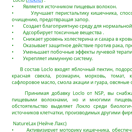
Loclo (
Локло
) :
• Является источником пищевых волокон.
• Улучшает перистальтику кишечника, способ
очищению, предотвращая запор
.
• Создает благоприятную среду для нормально
• Адсорбирует токсичные вещества .
• Снижает уровень холестерина и сахара в крови
• Оказывает защитное действие против рака, пре
• Уменьшает побочные эффекты лучевой терапи
• Укрепляет иммунную систему.
В состав Loclo входят яблочный пектин, подорож
красная свекла, розмарин, морковь, томат, к
сафлоровое масло, смола акации и гуара, овсяные 
Принимая добавку Loclo от NSP, вы снабжае
пищевыми волокнами, но и многими пищевы
обстоятельство выделяет Локло среди биологич
источников клетчатки, производимых другими фир
NatureLax (Нейче Лакс)
• Активизирует моторику кишечника, обеспечив