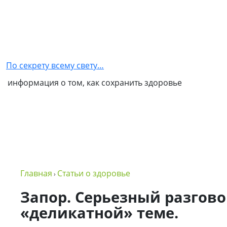
Главная
Как
стать
По секрету всему свету…
партнером
информация о том, как сохранить здоровье
NSP
Обо
мне
Контакты
Бизнес
Главная
Статьи о здоровье
›
в
NSP
Запор. Серьезный разгово
«деликатной» теме.
Политика
конфиденциальности