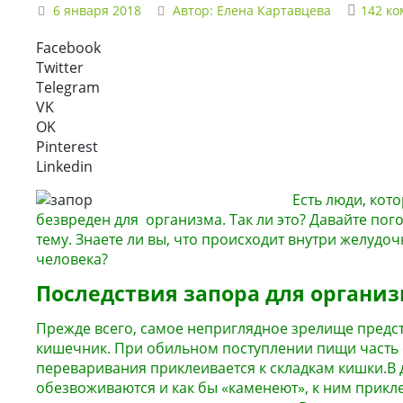
6 января 2018
Автор:
Елена Картавцева
142 к
Facebook
Twitter
Telegram
VK
OK
Pinterest
Linkedin
Есть люди, кот
безвреден для организма. Так ли это? Давайте пог
тему. Знаете ли вы, что происходит внутри желудо
человека?
Последствия запора для органи
Прежде всего, самое неприглядное зрелище предст
кишечник. При обильном поступлении пищи часть 
переваривания приклеивается к складкам кишки.В
обезвоживаются и как бы «каменеют», к ним прикл