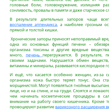
головные боли, головокружение, излишняя разд
сонливость, провалы в памяти и даже старческое с
В результате длительных запоров чаще всег
воспаление аппендикса
, а наиболее грозным о
прямой и толстой кишки.
Хронические запоры приносят непоправимый вред
одна из основных функций печени – обезвр
организма токсины и другие вредные вещества.
много,
печень
перегружается. В результате, п
своими задачами. Нарушается обмен веществ,
витамины и минералы, развивается кислородное г
И ещё, что касается особенно женщин, из-за с
организма кожа быстро теряет тонус. Она ст
морщинистой. Могут появляться гнойные высыпания
лице, но и на спине, и на груди. Слоятся и ломают
чем начинать косметические процедуры в сал
внимание на работу своего кишечника. Кроме т
провоцируют развитие
варикозного расширения в