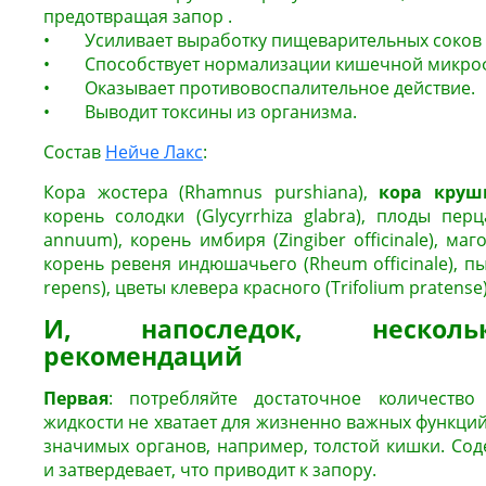
предотвращая запор .
• Усиливает выработку пищеварительных соков 
• Способствует нормализации кишечной микро
• Оказывает противовоспалительное действие.
• Выводит токсины из организма.
Состав
Нейче Лакс
:
Кора жостера (Rhamnus purshiana),
кора кру
корень солодки (Glycyrrhiza glabra), плоды пер
annuum), корень имбиря (Zingiber officinale), маго
корень ревеня индюшачьего (Rheum officinale), п
repens), цветы клевера красного (Trifolium pratense)
И, напоследок, несколь
рекомендаций
Первая
: потребляйте достаточное количество 
жидкости не хватает для жизненно важных функций
значимых органов, например, толстой кишки. Со
и затвердевает, что приводит к запору.