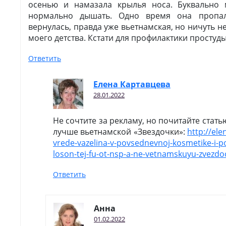
осенью и намазала крылья носа. Буквально 
нормально дышать. Одно время она пропал
вернулась, правда уже вьетнамская, но ничуть н
моего детства. Кстати для профилактики простуд
Ответить
Елена Картавцева
28.01.2022
Не сочтите за рекламу, но почитайте стать
лучше вьетнамской «Звездочки»:
http://el
vrede-vazelina-v-povsednevnoj-kosmetike-i-
loson-tej-fu-ot-nsp-a-ne-vetnamskuyu-zvezd
Ответить
Анна
01.02.2022