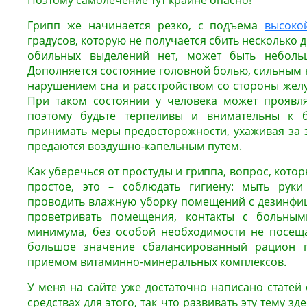
Поэтому самолечение тут крайне опасно!
Грипп же начинается резко, с подъема
высоко
градусов, которую не получается сбить несколько дн
обильных выделений нет, может быть небольш
Дополняется состояние головной болью, сильным 
нарушением сна и расстройством со стороны желу
При таком состоянии у человека может проявля
поэтому будьте терпеливы и внимательны к б
принимать меры предосторожности, ухаживая за 
предаются воздушно-капельным путем.
Как уберечься от простуды и гриппа, вопрос, кото
простое, это – соблюдать гигиену: мыть рук
проводить влажную уборку помещений с дезинфи
проветривать помещения, контакты с больным
минимума, без особой необходимости не посеща
большое значение сбалансированный рацион п
приемом витаминно-минеральных комплексов.
У меня на сайте уже достаточно написано статей
средствах для этого, так что развивать эту тему зд