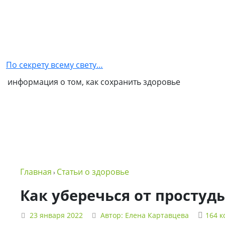
Главная
Как
стать
По секрету всему свету…
партнером
информация о том, как сохранить здоровье
NSP
Обо
мне
Контакты
Бизнес
Главная
Статьи о здоровье
›
в
NSP
Как уберечься от простуд
Политика
23 января 2022
Автор:
Елена Картавцева
164 
конфиденциальности