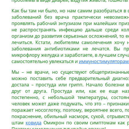
проблемы в виде диареи, вздутия живота, тошноты 
Как бы там ни было, но нам самим разобраться в
заболеваний без врача практически невозможн
проявлять рабочий энтузиазм при малейших приз
не распространять инфекцию дальше среди кол
организм до развития серьезных осложнений, то е
лечиться. Кстати, любителям самолечения хочу 
заболевания антибиотиками не лечатся. Вы пр
микрофлору желудка и заработаете, в лучшем случа
самостоятельно увлекаться и
иммуностимуляторам
Мы – не врачи, но существуют общепризнанны
можно поставить себе предварительный диагноз
достала – простуда или грипп. Начало болезни в
друг от друга. Простуда или, как ее еще на
постепенно, с небольшой температуры, состоян
человек может даже подумать, что это – признаки 
поражает носоглотку, поэтому, вероятнее всего, п
покраснение, обильный насморк, сухой, отрывис
штам
ковида
Омикрон по своим симптомам как р