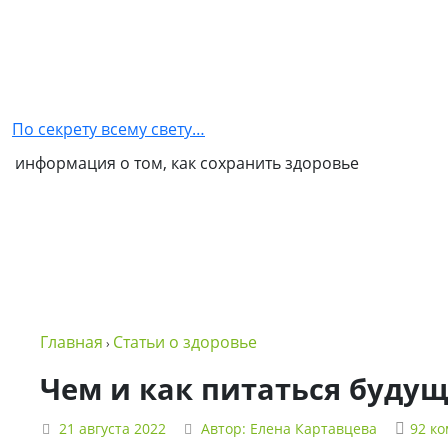
Главная
Как
стать
По секрету всему свету…
партнером
информация о том, как сохранить здоровье
NSP
Обо
мне
Контакты
Бизнес
Главная
Статьи о здоровье
›
в
NSP
Чем и как питаться буду
Политика
21 августа 2022
Автор:
Елена Картавцева
92 к
конфиденциальности