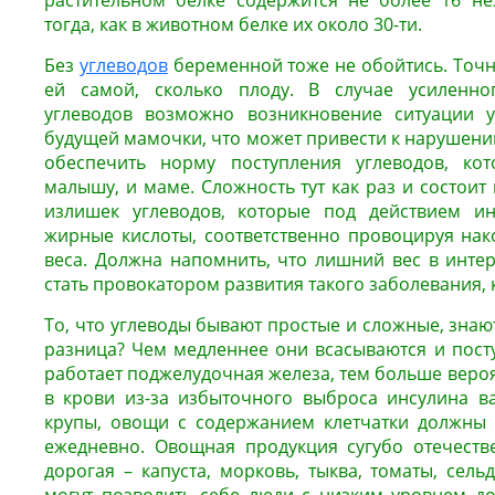
растительном белке содержится не более 16 не
тогда, как в животном белке их около 30-ти.
Без
углеводов
беременной тоже не обойтись. Точн
ей самой, сколько плоду. В случае усиленно
углеводов возможно возникновение ситуации у
будущей мамочки, что может привести к нарушени
обеспечить норму поступления углеводов, ко
малышу, и маме. Сложность тут как раз и состоит 
излишек углеводов, которые под действием и
жирные кислоты, соответственно провоцируя на
веса. Должна напомнить, что лишний вес в инт
стать провокатором развития такого заболевания, 
То, что углеводы бывают простые и сложные, знают
разница? Чем медленнее они всасываются и посту
работает поджелудочная железа, тем больше вероят
в крови из-за избыточного выброса инсулина ва
крупы, овощи с содержанием клетчатки должны 
ежедневно. Овощная продукция сугубо отечеств
дорогая – капуста, морковь, тыква, томаты, сельд