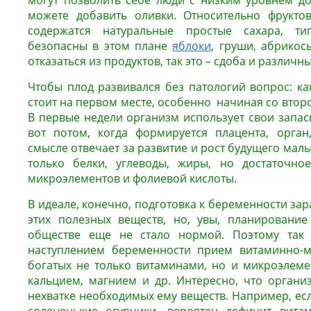
могут позволить себе люди с низким уровнем д
можете добавить оливки. Относительно фрукто
содержатся натуральные простые сахара, ти
безопасны в этом плане
яблоки
, груши, абрикос
отказаться из продуктов, так это – сдоба и различн
Чтобы плод развивался без патологий вопрос: ка
стоит на первом месте, особенно начиная со втор
В первые недели организм использует свои запас
вот потом, когда формируется плацента, орган
смысле отвечает за развитие и рост будущего мал
только белки, углеводы, жиры, но достаточн
микроэлементов и фолиевой кислоты.
В идеале, конечно, подготовка к беременности зар
этих полезных веществ, но, увы, планировани
обществе еще не стало нормой. Поэтому так
наступлением беременности прием витаминно-м
богатых не только витаминами, но и микроэлеме
кальцием, магнием и др. Интересно, что органи
нехватке необходимых ему веществ. Например, ес