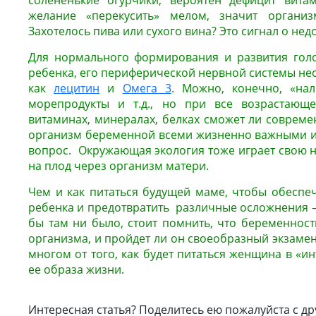
солененькие огурчики, вероятен дефицит витам
желание «перекусить» мелом, значит организ
Захотелось пива или сухого вина? Это сигнал о нед
Для нормального формирования и развития голо
ребенка, его периферической нервной системы не
как
лецитин
и
Омега 3
. Можно, конечно, «нал
морепродукты и т.д., но при все возрастающ
витаминах, минералах, белках сможет ли совреме
организм беременной всеми жизненно важными и
вопрос. Окружающая экология тоже играет свою н
на плод через организм матери.
Чем и как питаться будущей маме, чтобы обеспе
ребенка и предотвратить различные осложнения 
бы там ни было, стоит помнить, что беременност
организма, и пройдет ли он своеобразный экзамен
многом от того, как будет питаться женщина в «и
ее образа жизни.
Интересная статья? Поделитесь ею пожалуйста с др