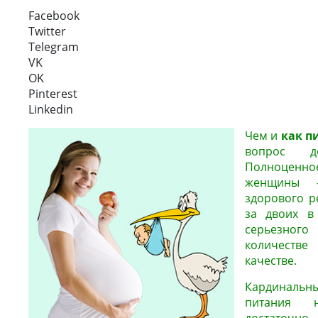
Facebook
Twitter
Telegram
VK
OK
Pinterest
Linkedin
Чем и
как п
вопрос до
Полноценно
женщины –
здорового р
за двоих в
серьезного 
количеств
качестве.
Кардинальн
питания 