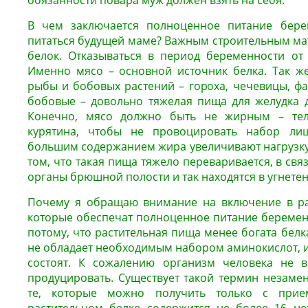
обязанности повара муж должен взять на себя.
В чем заключается полноценное питание бер
питаться будущей маме?
Важным строительным мат
белок. Отказываться в период беременности о
Именно мясо – основной источник белка. Так ж
рыбы и бобовых растений – гороха, чечевицы, фас
бобовые – довольно тяжелая пища для желудка 
Конечно, мясо должно быть не жирным – теля
курятина, чтобы не провоцировать набор лиш
большим содержанием жира увеличивают нагрузку 
том, что такая пища тяжело переваривается, в свя
органы брюшной полости и так находятся в угнете
Почему я обращаю внимание на включение в ра
которые обеспечат полноценное питание береме
потому, что растительная пища менее богата белка
не обладает необходимым набором аминокислот, из
состоят. К сожалению организм человека не 
продуцировать. Существует такой термин незаме
те, которые можно получить только с прие