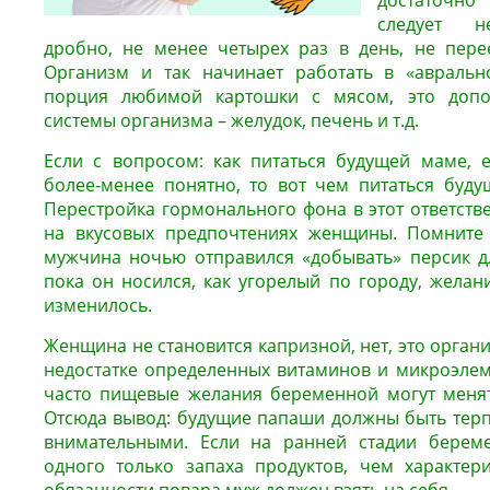
достаточно
следует н
дробно, не менее четырех раз в день, не пере
Организм и так начинает работать в «авраль
порция любимой картошки с мясом, это допол
системы организма – желудок, печень и т.д.
Если с вопросом: как питаться будущей маме, 
более-менее понятно, то вот чем питаться буду
Перестройка гормонального фона в этот ответств
на вкусовых предпочтениях женщины. Помните р
мужчина ночью отправился «добывать» персик д
пока он носился, как угорелый по городу, жела
изменилось.
Женщина не становится капризной, нет, это орган
недостатке определенных витаминов и микроэлем
часто пищевые желания беременной могут менят
Отсюда вывод: будущие папаши должны быть тер
внимательными. Если на ранней стадии берем
одного только запаха продуктов, чем характери