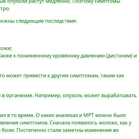
рые опухоли растут медленно. Поэтому симптомы
тро.
зможны следующие последствия:
кожи;
. Также к пониженному кровяному давлению (дистонии) и
то может привести к другим симптомам, таким как
 в организме. Например, опухоль может вырабатывать
жил в то время. О каких анализах и МРТ можно было
оявления симптомов. Сначала появилось молоко, как у
е боли. Постепенно стали заметны изменения во