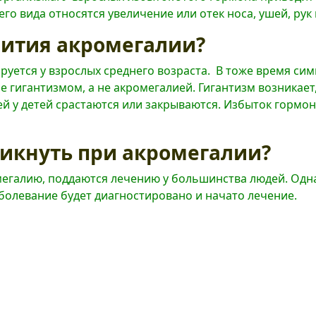
 вида относятся увеличение или отек носа, ушей, рук и
вития акромегалии?
уется у взрослых среднего возраста. В тоже время сим
 гигантизмом, а не акромегалией. Гигантизм возникает
й у детей срастаются или закрываются. Избыток гормона
никнуть при акромегалии?
мегалию, поддаются лечению у большинства людей. Одн
аболевание будет диагностировано и начато лечение.