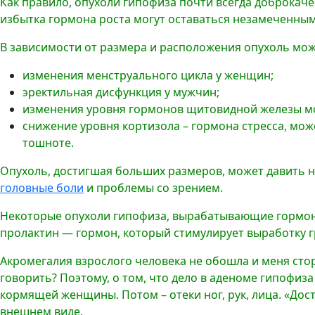
Как правило, опухоли гипофиза почти всегда доброкач
избытка гормона роста могут оставаться незамеченными
В зависимости от размера и расположения опухоль мож
изменения менструального цикла у женщин;
эректильная дисфункция у мужчин;
изменения уровня гормонов щитовидной железы могу
снижение уровня кортизола – гормона стресса, може
тошноте.
Опухоль, достигшая больших размеров, может давить на
головные боли
и проблемы со зрением.
Некоторые опухоли гипофиза, вырабатывающие гормон 
пролактин — гормон, который стимулирует выработку г
Акромегалия взрослого человека не обошла и меня стор
говорить? Поэтому, о том, что дело в аденоме гипофиз
кормящей женщины. Потом – отеки ног, рук, лица. «Дос
внешнем виде.