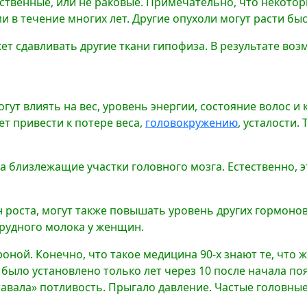
ественные, или не раковые. Примечательно, что некото
 в течение многих лет. Другие опухоли могут расти быс
ет сдавливать другие ткани гипофиза. В результате во
т влиять на вес, уровень энергии, состояние волос и 
т привести к потере веса,
головокружению
, усталости
 близлежащие участки головного мозга. Естественно, э
роста, могут также повышать уровень других гормонов
рудного молока у женщин.
оной. Конечно, что такое медицина 90-х знают те, что 
а было установлено только лет через 10 после начала п
тавала» потливость. Прыгало давление. Частые головны