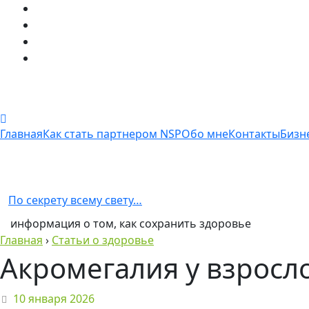
Главная
Как стать партнером NSP
Обо мне
Контакты
Бизн
По секрету всему свету…
информация о том, как сохранить здоровье
Главная
›
Статьи о здоровье
Акромегалия у взросл
10 января 2026