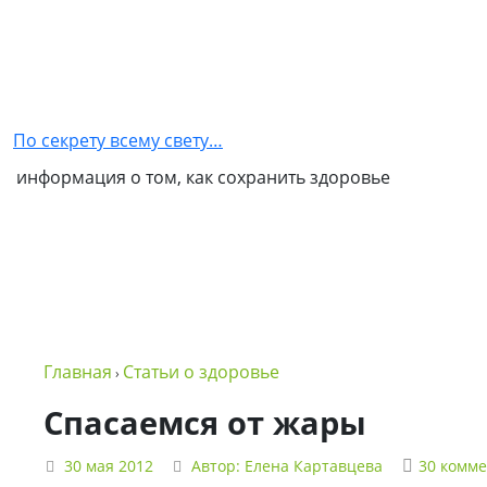
Главная
Как
стать
По секрету всему свету…
партнером
информация о том, как сохранить здоровье
NSP
Обо
мне
Контакты
Бизнес
Главная
Статьи о здоровье
›
в
NSP
Спасаемся от жары
Политика
30 мая 2012
Автор:
Елена Картавцева
30 комм
конфиденциальности