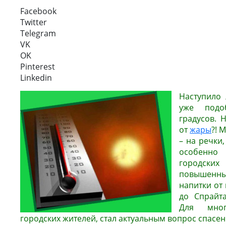
Facebook
Twitter
Telegram
VK
OK
Pinterest
Linkedin
Наступило 
уже подоб
градусов. 
от
жары
?!
М
– на речки,
особенно
городских
повышенны
напитки от
до Спрайт
Для мног
городских жителей, стал актуальным вопрос спасен