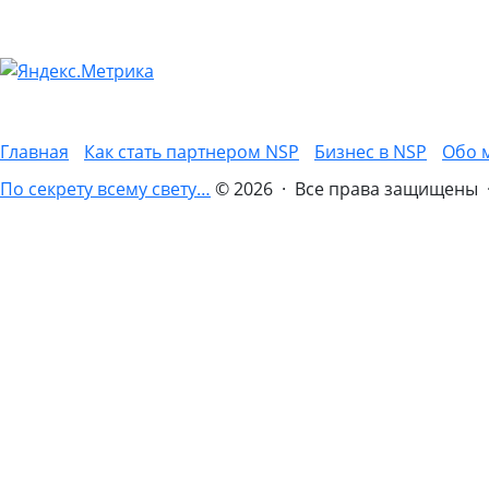
Главная
Как стать партнером NSP
Бизнес в NSP
Обо 
По секрету всему свету…
© 2026 · Все права защищены