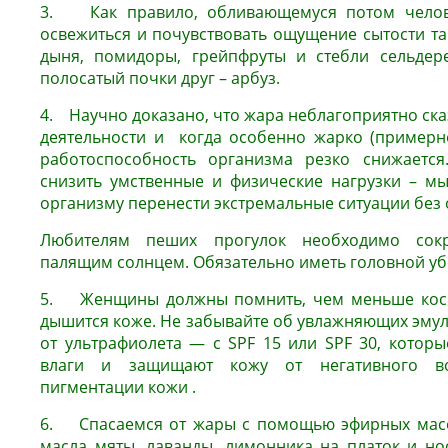
3. Как правило, обливающемуся потом челове
освежиться и почувствовать ощущение сытости та
дыня, помидоры, грейпфруты и стебли сельдере
полосатый почки друг – арбуз.
4. Научно доказано, что жара неблагоприятно ска
деятельности и когда особенно жарко (примерно 
работоспособность организма резко снижается.
снизить умственные и физические нагрузки – м
организму перенести экстремальные ситуации без
Любителям пеших прогулок необходимо сокр
палящим солнцем. Обязательно иметь головной уб
5. Женщины должны помнить, чем меньше косм
дышится коже. Не забывайте об увлажняющих эмул
от ультрафиолета — с SPF 15 или SPF 30, которы
влаги и защищают кожу от негативного во
пигментации кожи .
6. Спасаемся от жары с помощью эфирных масел
масла мяты, лаванды, лимонника на платок и нос