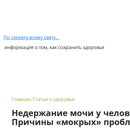
Главная
Как
стать
По секрету всему свету…
партнером
информация о том, как сохранить здоровье
NSP
Обо
мне
Контакты
Бизнес
Главная
Статьи о здоровье
›
в
NSP
Недержание мочи у челове
Причины «мокрых» проб
Политика
конфиденциальности