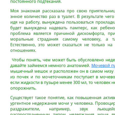
постоянного подтекания.
Моя знакомая рассказала про свою приятельниц
энное количество раз в туалет. В результате чего
идя на работу, вынуждена пользоваться прокладк
будет вынуждена надевать памперс, как ребено
проблема является причиной дискомфорта, пр
моральные страдания самому человеку, а т
Естественно, это может сказаться не только на
отношениях.
Чтобы понять, чем может быть обусловлено неде
давайте займемся немного анатомией.
Мочевой п
мышечный мешок и расположен он в самом низу 
из почек и по мочеточникам поступает в мочевой
если жидкости в пузыре менее 300 мл, то человек 
опорожнить.
Существует такое понятие, как повышенная актив
ургентное недержание мочи у человека. Провоцир
раздражители, например, звук льюще
распространенным типом недержания мочи яв