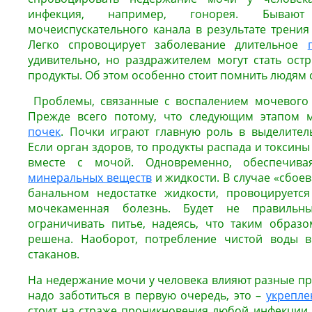
инфекция, например, гонорея. Бывают
мочеиспускательного канала в результате трения
Легко спровоцирует заболевание длительное
удивительно, но раздражителем могут стать ост
продукты. Об этом особенно стоит помнить людям
Проблемы, связанные с воспалением мочевого 
Прежде всего потому, что следующим этапом 
почек
. Почки играют главную роль в выделител
Если орган здоров, то продукты распада и токсин
вместе с мочой. Одновременно, обеспечива
минеральных веществ
и жидкости. В случае «сбоев
банальном недостатке жидкости, провоцируется
мочекаменная болезнь. Будет не правиль
ограничивать питье, надеясь, что таким образ
решена. Наоборот, потребление чистой воды в
стаканов.
На недержание мочи у человека влияют разные пр
надо заботиться в первую очередь, это –
укрепле
стоит на страже проникновения любой инфекции.