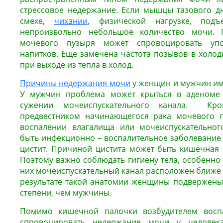
стрессовое недержание. Если мышцы тазового дн
смехе,
чихании
, физической нагрузке, подъ
непроизвольно небольшое количество мочи. 
мочевого пузыря может спровоцировать упо
напитков. Еще замечена частота позывов в холод
при выходе из тепла в холод.
Причины недержания мочи
у женщин и мужчин им
У мужчин проблема может крыться в аденоме 
сужении мочеиспускательного канала. Кр
предвестником начинающегося рака мочевого 
воспалении влагалища или мочеиспускательно
быть инфекционно – воспалительное заболевание 
цистит. Причиной цистита может быть кишечная пал
Поэтому важно соблюдать гигиену тела, особенно
них мочеиспускательный канал расположен ближе 
результате такой анатомии женщины подвержены
степени, чем мужчины.
Помимо кишечной палочки возбудителем воспа
спровоцировать недержание мочи у человек