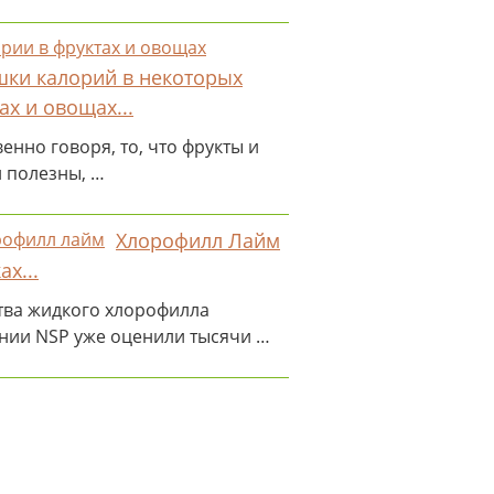
ки калорий в некоторых
ах и овощах...
енно говоря, то, что фрукты и
 полезны, …
Хлорофилл Лайм
ах...
тва жидкого хлорофилла
нии NSP уже оценили тысячи …