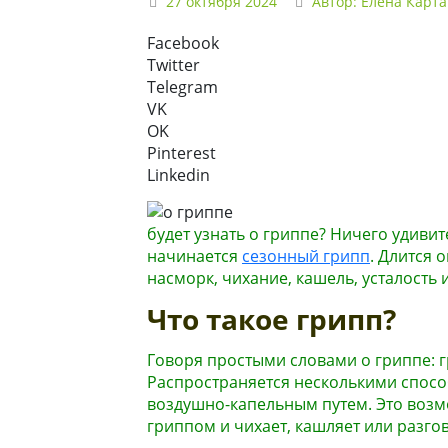
27 октября 2024
Автор:
Елена Карт
Facebook
Twitter
Telegram
VK
OK
Pinterest
Linkedin
будет узнать о гриппе? Ничего удиви
начинается
сезонный грипп
. Длится 
насморк, чихание, кашель, усталость
Что такое грипп?
Говоря простыми словами о гриппе: 
Распространяется несколькими спосо
воздушно-капельным путем. Это возм
гриппом и чихает, кашляет или разго