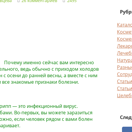
авцева
26 комментариев
2495
Руб
Катал
Космет
Косме
Лекар
Лечеб
Натур
Почему именно сейчас вам интересно
Разны
тельного, ведь обычно с приходом холодов
Сотру
он с осени до ранней весны, а вместе с ним
Статьи
 и все знакомые признаки болезни.
Статьи
Целеб
грипп — это инфекционный вирус.
бами. Во-первых, вы можете заразиться
След
ожно, если человек рядом с вами болен
варивает.