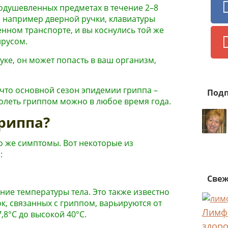
одушевленных предметах в течение 2–8
я, например дверной ручки, клавиатуры
нном транспорте, и вы коснулись той же
ирусом.
уке, он может попасть в ваш организм,
что основной сезон эпидемии гриппа –
Подп
аболеть гриппом можно в любое время года.
риппа?
о же симптомы. Вот некоторые из
:
Свеж
ие температуры тела. Это также известно
к, связанных с гриппом, варьируются от
Лимфа
8°C до высокой 40°C.
здоро