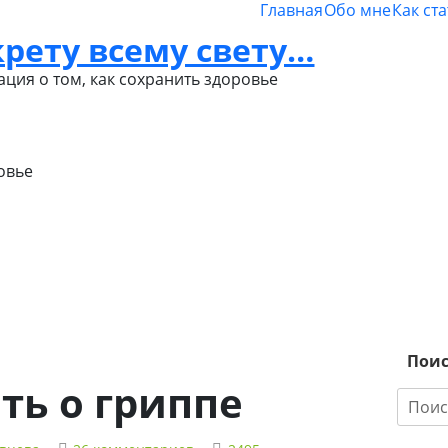
Главная
Обо мне
Как ст
крету всему свету…
Политика
конфиденциальности
ция о том, как сохранить здоровье
овье
Пои
ть о гриппе