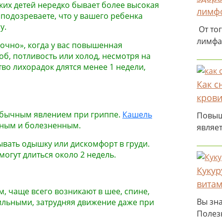
ьких детей нередко бывает более высокая
лимфо
 подозреваете, что у вашего ребенка
у.
От тог
лимфа
очно», когда у вас повышенная
об, потливость или холод, несмотря на
во лихорадок длятся менее 1 недели,
Как с
крови
обычным явлением при гриппе.
Кашель
Повыш
тным и болезненным.
являе
ывать одышку или дискомфорт в груди.
огут длиться около 2 недель.
Кукур
витам
, чаще всего возникают в шее, спине,
Вы зна
 сильными, затрудняя движение даже при
Полез