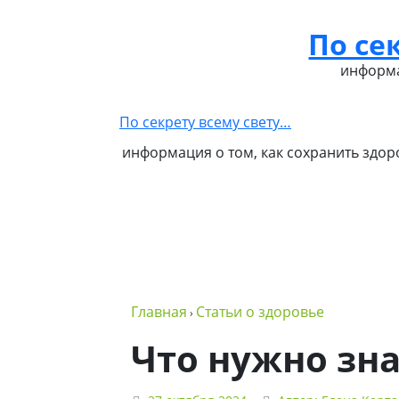
По се
Главная
Как стать
Обо
Контакты
Бизнес
партнером
мне
в NSP
информа
NSP
По секрету всему свету…
информация о том, как сохранить здор
Главная
Статьи о здоровье
›
Что нужно зна