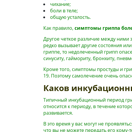
чихание;
боли в теле;
общую усталость.
Как правило,
симптомы гриппа бол
Другое четкое различие между ними з
редко вызывает другие состояния или
гриппе, то недолеченный грипп опас
синуситу, гаймориту, бронхиту, пневм
Кроме того, симптомы простуды и гри
19. Поэтому самолечение очень опас
Каков инкубационн
Типичный инкубационный период грип
относится к периоду, в течение кото
развивается.
В это время у вас могут не проявлять
что вы не можете передать его кому-