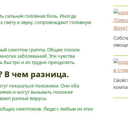
ь сильная головная боль. Иногда
Ловуш
к свету и звуку, сопровождают головную
фрукт
Собств
овощи
дный симптом гриппа. Общее плохое
многих заболеваний. Эти чувства
ь быстро и их трудно преодолеть.
в стик
? В чем разница.
Свойс
огут показаться похожими. Они оба
компа
иями и могут вызывать похожие
ывают разные вирусы.
 общих симптомов. Люди с любым из этих