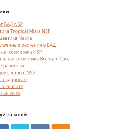
рики
ог БАД NSP
ика Tropical Mists NSP
цевтика Natria
ственные растения в БАД
ная косметика NSP
альная косметика Bremani Care
е разности
дничество с NSP
 о здоровье
 о красоте
ный смех
уй за мной