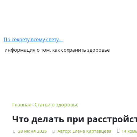
Главная
Как
стать
По секрету всему свету…
партнером
информация о том, как сохранить здоровье
NSP
Обо
мне
Контакты
Бизнес
Главная
Статьи о здоровье
›
в
NSP
Что делать при расстройст
Политика
28 июня 2026
Автор:
Елена Картавцева
14 ком
конфиденциальности