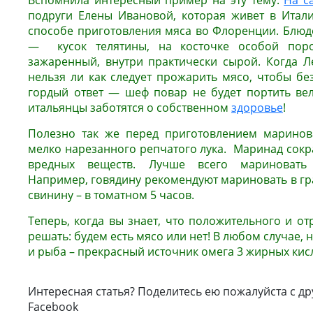
Вспомнила интересный пример на эту тему.
На с
подруги Елены Ивановой, которая живет в Итал
способе приготовления мяса во Флоренции. Блюд
— кусок телятины, на косточке особой поро
зажаренный, внутри практически сырой. Когда Л
нельзя ли как следует прожарить мясо, чтобы бе
гордый ответ — шеф повар не будет портить вел
итальянцы заботятся о собственном
здоровье
!
Полезно так же перед приготовлением маринов
мелко нарезанного репчатого лука. Маринад сокр
вредных веществ. Лучше всего мариновать 
Например, говядину рекомендуют мариновать в гра
свинину – в томатном 5 часов.
Теперь, когда вы знает, что положительного и от
решать: будем есть мясо или нет! В любом случае, н
и рыба – прекрасный источник омега 3 жирных кисл
Интересная статья? Поделитесь ею пожалуйста с др
Facebook