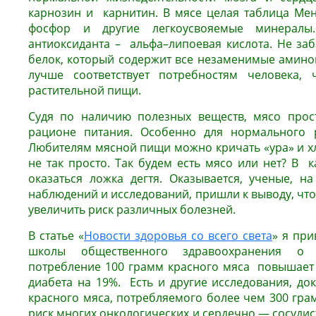
карнозин и карнитин. В мясе целая таблица Мен
фосфор и другие легкоусвояемые минералы
антиоксиданта – альфа–липоевая кислота. Не з
белок, который содержит все незаменимые аминок
лучше соответствует потребностям человека,
растительной пищи.
Судя по наличию полезных веществ, мясо про
рационе питания. Особенно для нормального р
Любителям мясной пищи можно кричать «ура» и хл
не так просто. Так будем есть мясо или нет? В 
оказаться ложка дегтя. Оказывается, ученые, н
наблюдений и исследований, пришли к выводу, чт
увеличить риск различных болезней.
В статье «
Новости здоровья со всего света
» я пр
школы общественного здравоохранения о 
потребление 100 грамм красного мяса повышает 
диабета на 19%. Есть и другие исследования, д
красного мяса, потребляемого более чем 300 гра
риск многих онкологических и сердечно — сосудис