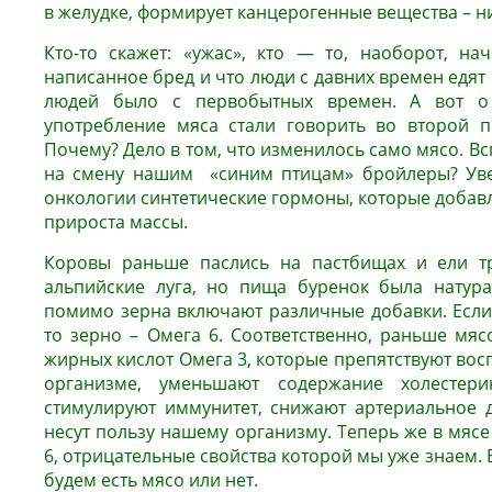
в желудке, формирует канцерогенные вещества – 
Кто-то скажет: «ужас», кто — то, наоборот, нач
написанное бред и что люди с давних времен едят 
людей было с первобытных времен. А вот о 
употребление мяса стали говорить во второй п
Почему? Дело в том, что изменилось само мясо. Вс
на смену нашим «синим птицам» бройлеры? Уве
онкологии синтетические гормоны, которые добав
прироста массы.
Коровы раньше паслись на пастбищах и ели тр
альпийские луга, но пища буренок была натура
помимо зерна включают различные добавки. Есл
то зерно – Омега 6. Соответственно, раньше мяс
жирных кислот Омега 3, которые препятствуют во
организме, уменьшают содержание холестер
стимулируют иммунитет, снижают артериальное 
несут пользу нашему организму. Теперь же в мяс
6, отрицательные свойства которой мы уже знаем. В
будем есть мясо или нет.