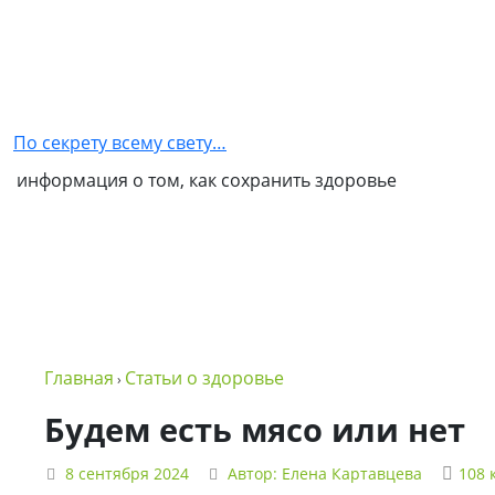
Главная
Как
стать
По секрету всему свету…
партнером
информация о том, как сохранить здоровье
NSP
Обо
мне
Контакты
Бизнес
Главная
Статьи о здоровье
›
в
NSP
Будем есть мясо или нет
Политика
8 сентября 2024
Автор:
Елена Картавцева
108 
конфиденциальности