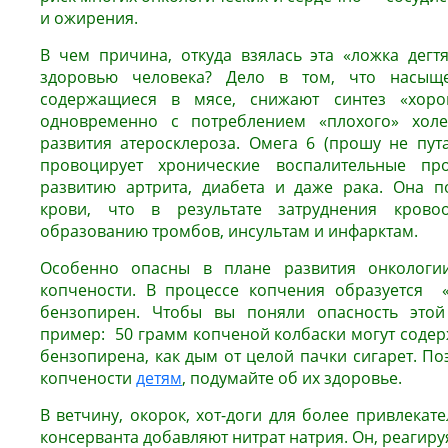
и ожирения.
В чем причина, откуда взялась эта «ложка дегтя
здоровью человека? Дело в том, что насыщ
содержащиеся в мясе, снижают синтез «хорош
одновременно с потреблением «плохого» холе
развития атеросклероза. Омега 6 (прошу не пу
провоцирует хронические воспалительные про
развитию артрита, диабета и даже рака. Она п
крови, что в результате затруднения крово
образованию тромбов, инсультам и инфарктам.
Особенно опасны в плане развития онкологии
копчености. В процессе копчения образуется «
бензопирен. Чтобы вы поняли опасность этой
пример: 50 грамм копченой колбаски могут содер
бензопирена, как дым от целой пачки сигарет. По
копчености
детям
, подумайте об их здоровье.
В ветчину, окорок, хот-доги для более привлекате
консерванта добавляют нитрат натрия. Он, реагир