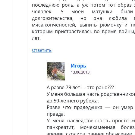
последнюю роль, а уж потом тот образ 
человек. У моей матушки были
долгожительства, но она любила п
мяса,копченостей, выпить рюмочку и п
которым пристрастилась во время войны,
лет.
Ответить
Игopь
13.06.2013
А разве 79 лет — это рано???
У меня большая часть родственников
до 50-летнего рубежа.
Разве что прадедушка — он умер 
правда.
У меня наследственность просто «п
панкреатит, мочекаменная боле
зрение, сколиоз, раннее облысение