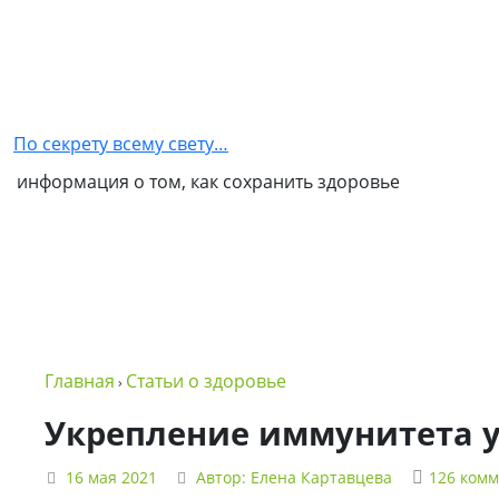
Главная
Как
стать
По секрету всему свету…
партнером
информация о том, как сохранить здоровье
NSP
Обо
мне
Контакты
Бизнес
Главная
Статьи о здоровье
›
в
NSP
Укрепление иммунитета у
Политика
16 мая 2021
Автор:
Елена Картавцева
126 ком
конфиденциальности