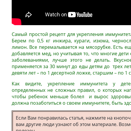
Самый простой рецепт для укрепления иммунитета
Берем по 0,5 кг инжира, кураги, изюма, черносл
лимон. Все перемалывается на мясорубке. Есть е
добавляется мед, но учитывая то, что многие дети
заболеваниями, лучше этого не делать. Вкусно
применяется за 30 минут до еды детям до трех лет
девяти лет – по 1 десертной ложке, старшим – по 1 
Как видите, укрепление иммунитета у дете
определенных не сложных правил, о которых напи
чтобы ребенок меньше болел и вырос здоровы
должна позаботиться о своем иммунитете, быть зд
Если Вам понравилась статья, нажмите на кнопоч
вам другие люди узнают об этом материале. Возм
полезен.