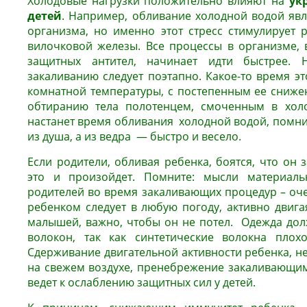
Холодовые нагрузки положительно влияют на
ук
детей
. Например, обливание холодной водой явл
организма, но именно этот стресс стимулирует
вилочковой железы. Все процессы в организме, 
защитных антител, начинает идти быстрее. 
закаливанию следует поэтапно. Какое-то время э
комнатной температуры, с постепенным ее снижен
обтиранию тела полотенцем, смоченным в холо
настанет время обливания холодной водой, помните
из душа, а из ведра — быстро и весело.
Если родители, обливая ребенка, боятся, что он з
это и произойдет. Помните: мысли материаль
родителей во время закаливающих процедур – оче
ребенком следует в любую погоду, активно двига
малышей, важно, чтобы он не потел. Одежда дол
волокон, так как синтетические волокна плох
Сдерживание двигательной активности ребенка, н
на свежем воздухе, пренебрежение закаливающим
ведет к ослаблению защитных сил у детей.