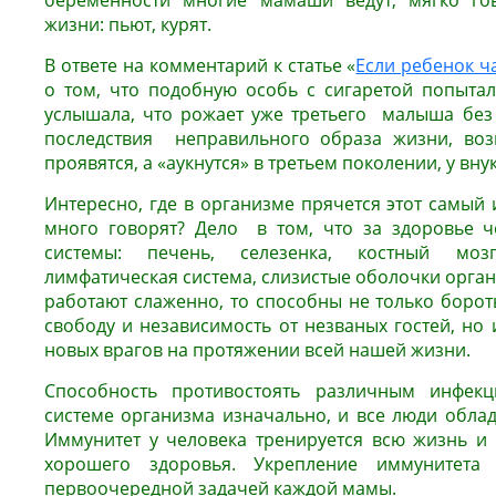
беременности многие мамаши ведут, мягко го
жизни: пьют, курят.
В ответе на комментарий к статье «
Если ребенок ч
о том, что подобную особь с сигаретой попытала
услышала, что рожает уже третьего малыша без
последствия неправильного образа жизни, воз
проявятся, а «аукнутся» в третьем поколении, у вну
Интересно, где в организме прячется этот самый 
много говорят? Дело в том, что за здоровье ч
системы: печень, селезенка, костный мозг
лимфатическая система, слизистые оболочки органи
работают слаженно, то способны не только боро
свободу и независимость от незваных гостей, но
новых врагов на протяжении всей нашей жизни.
Способность противостоять различным инфек
системе организма изначально, и все люди облад
Иммунитет у человека тренируется всю жизнь и 
хорошего здоровья. Укрепление иммунитета
первоочередной задачей каждой мамы.