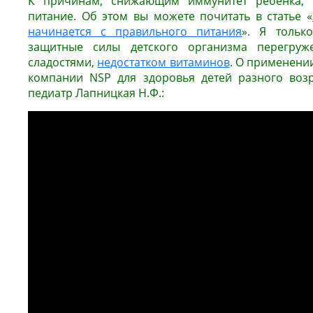
К причинам, снижающим иммунитет ребенка, о
питание. Об этом вы можете почитать в статье «
начинается с правильного питания
». Я тольк
защитные силы детского организма перегруже
сладостями,
недостатком витаминов
. О применени
компании NSP для здоровья детей разного возр
педиатр Лапницкая Н.Ф.: