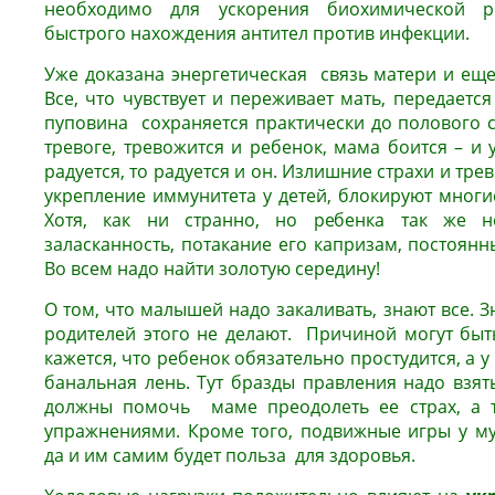
необходимо для ускорения биохимической р
быстрого нахождения антител против инфекции.
Уже доказана энергетическая связь матери и ещ
Все, что чувствует и переживает мать, передается
пуповина сохраняется практически до полового с
тревоге, тревожится и ребенок, мама боится – и у
радуется, то радуется и он. Излишние страхи и тре
укрепление иммунитета у детей, блокируют многи
Хотя, как ни странно, но ребенка так же н
заласканность, потакание его капризам, постоянны
Во всем надо найти золотую середину!
О том, что малышей надо закаливать, знают все. Зн
родителей этого не делают. Причиной могут быть
кажется, что ребенок обязательно простудится, а 
банальная лень. Тут бразды правления надо взят
должны помочь маме преодолеть ее страх, а т
упражнениями. Кроме того, подвижные игры у м
да и им самим будет польза для здоровья.