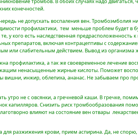
озникновение тромбов. В обоих случаях надо двигаться
жних конечностей.
ередь не допускать воспаления вен. Тромбоэмболия ни
димости профилактики, тем меньше проблем будет в буд
те, у кого есть наследственная предрасположенность к
ных препаратов, включая контрацептивы с содержание
м или слабительным действием. Вывод из организма жи
ужна профилактика, а так же своевременное лечение во
ржащим ненасыщенные жирные кислоты. Поможет воспол
ы вишни, инжир, облепиха, ананас. Не забываем про про
ать утро не с овсянки, а гречневой каши. В гречке, пом
ок капилляров. Снизить риск тромбообразования помо
 Благотворно влияют на состояние вен отвары лекарстве
а для разжижения крови, прием аспирина. Да, не спорю