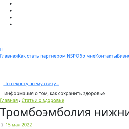
Главная
Как стать партнером NSP
Обо мне
Контакты
Бизн
По секрету всему свету…
информация о том, как сохранить здоровье
Главная
›
Статьи о здоровье
Тромбоэмболия нижни
15 мая 2022