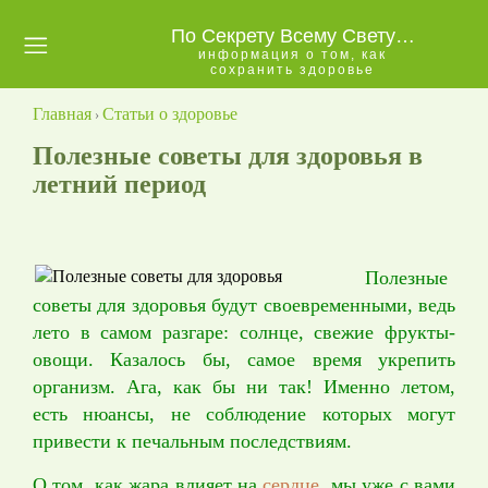
По Секрету Всему Свету…
информация о том, как
Главная
сохранить здоровье
Главная
Статьи о здоровье
Как
›
стать
Полезные советы для здоровья в
партнером
летний период
NSP
Обо
Полезные
мне
советы для здоровья будут своевременными, ведь
лето в самом разгаре: солнце, свежие фрукты-
Контакты
овощи. Казалось бы, самое время укрепить
организм. Ага, как бы ни так! Именно летом,
Бизнес
есть нюансы, не соблюдение которых могут
в
привести к печальным последствиям.
NSP
О том, как жара влияет на
сердце
, мы уже с вами