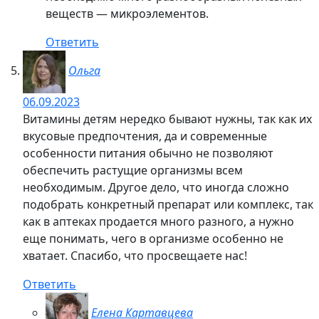
в детстве не ела, да и овощи свежие не все
ела далеко. Но даже у нас никто никогда не
пил витамины, разве что после ОРВИ врач
мог назначить какие-то вонючие желтые
шарики (ундевит, или как-то так они
назывались). А орви мы пытались даже
симулировать, потому что не никак не
получалось откосить от школы
Да… и не
было столько витаминов, как сейчас.
Я думаю, тут и среда обитания играет роль.
Не было раньше столько вредных
выбросов, всякого излучения, гиподинамии
тоже… хотя это летом, а во время школы
мне некогда было гулять). А ещё не было
столько информационного шума. Вся
поступающая информация очень сильно
влияет на психику и здоровье людей
соответственно.