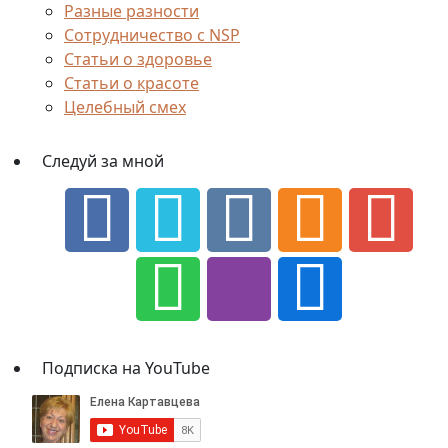
·
Создан на
AB-Inspiration