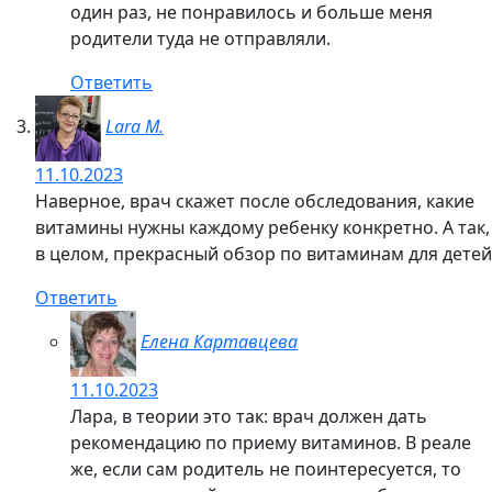
Ответить
Елена Картавцева
05.09.2023
Очень мудрое,Юля, решение для поддержания
здоровья!
Ответить
Сергей Путешественник
04.09.2023
Да и взрослым витамины не помешають
Но безусловно на первом месте наше будущее,
наше продолжение.
Ответить