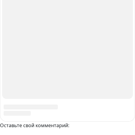
такую консультацию.
Ответить
Любовь
09.09.2023
Детский организм быстро растет и развивается и
если не достает каких-нибудь витаминов, ребенок
может отставать от своих сверстников в развитии.
Родители могут на него злится и не понимать, а
дело может быть в нехватке какого-то витамина.
Ответить
Елена Картавцева
10.09.2023
Все верно, растущему организму жизненно
необходимо много разнообразных полезных
веществ — микроэлементов.