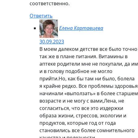
Свежие записи
Лимфатическая система и здоровье
человека. Зачем нужна лимфо...
От того, в каком состоянии
лимфатическая система человека, …
Читать далее
Как снизить уровень сахара в
крови. Полезные советы...
Повышение уровня сахара в крови
является типичным признаком …
Читать далее
Кукуруза, кукурузные рыльца и