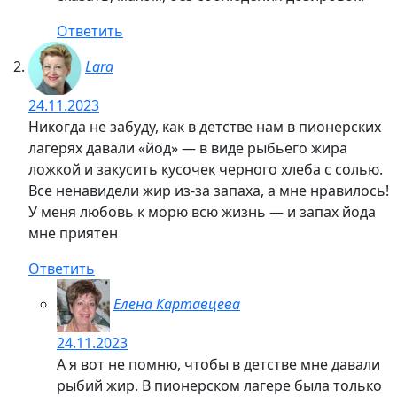
06.09.2023
Все зависит, Ольга, от здоровья ребенка. Если
вы хотите просто поддержать организм в
профилактических целях, то есть детские
мультивитаминные комплексы типа
Витазавриков, о которых написано в статье. А
вот если ребенок часто болеет, то тут лучше
проконсультироваться с педиатром, чтобы
узнать, какие именно витамины необходимо
принимать в первую очередь.
Ответить
Юлия
05.09.2023
Лучше, конечно, по назначению педиатра это
делать. Мои, например, в зимнее время пьют
витамин Д, а осенью пропивают комплекс для
иммунитета с железом и витаминами групп В и С.