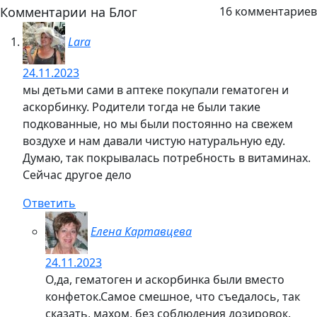
Ответить
Ольга
06.09.2023
Витамины детям нередко бывают нужны, так как их
вкусовые предпочтения, да и современные
особенности питания обычно не позволяют
обеспечить растущие организмы всем
необходимым. Другое дело, что иногда сложно
подобрать конкретный препарат или комплекс, так
как в аптеках продается много разного, а нужно
еще понимать, чего в организме особенно не
хватает. Спасибо, что просвещаете нас!
Ответить
Елена Картавцева