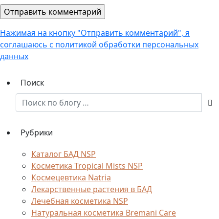
Счетчик
Главная
Как стать партнером NSP
Бизнес в NSP
Обо мне
Контакты
Политика конфиденциальности
По секрету всему свету…
© 2026 · Все права защищены