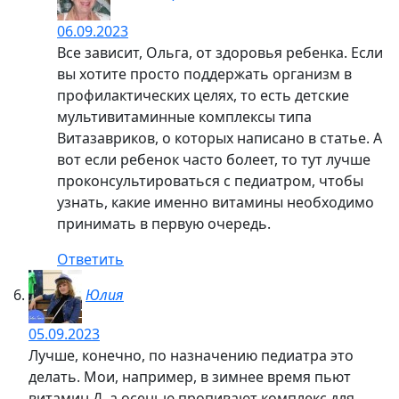
Ответить
Елена Картавцева
30.09.2023
В моем далеком детстве все было точно
так же в плане питания. Витамины в
аптеке родители мне не покупали, да им
и в голову подобное не могло
прийти.Но, как бы там ни было, болела
я крайне редко. Все проблемы здоровья
начинали «выползать» в более старшем
возрасте и не могу с вами,Лена, не
согласиться, что все это издержки
образа жизни, стрессов, экологии и
продуктов, которые год от года
становились все более сомнительного
качества и полезности.