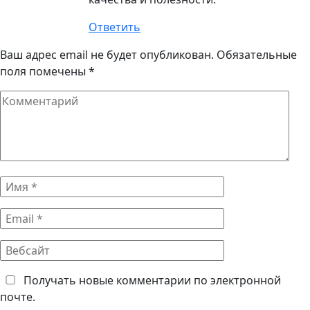
витамин К: полезные свойства...
Вы знаете чем полезна кукуруза? Нет?
Полезные свойства …
Читать далее
Ловушки калорий в некоторых
фруктах и овощах...
Собственно говоря, то, что фрукты и
овощи полезны, …
Читать далее
Хлорофилл Лайм в стиках...
Свойства жидкого хлорофилла компании
NSP уже оценили тысячи …
Читать далее