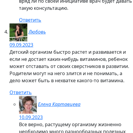
Елена Картавцева
04.09.2023
Детки нынче как-то не отличаются особым
здоровьем, например, по сравнению с моим
поколением.Во времена моего детства
родители не заморачивались с витаминами и
особым питанием, а болели дети крайне редко.
Питание было простым, преобладали овощные
блюда, детвора была в постоянном движении
на улице. В этом тоже есть определенный
секрет здоровья детей.
Ответить
Елена Голоштенко
30.09.2023
У нас я бы не сказала, что были овощные
блюда всегда (особенно зимой), а закатки я