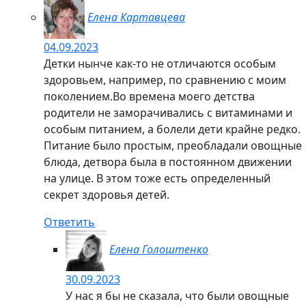
Нажимая на кнопку "Отправить комментарий", я
соглашаюсь с политикой обработки персональных
данных
Поиск
Рубрики
Каталог БАД NSP
Косметика Tropical Mists NSP
Космецевтика Natria
Лекарственные растения в БАД
Лечебная косметика NSP
Натуральная косметика Bremani Care
Разные разности