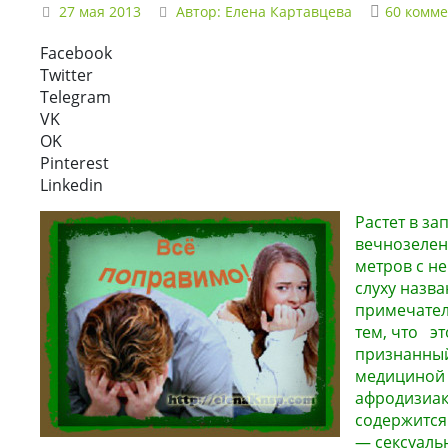
27 мая 2013
Автор:
Елена Картавцева
60 комм
Facebook
Twitter
Telegram
VK
OK
Pinterest
Linkedin
Растет в з
вечнозелен
метров с 
слуху назв
примечател
тем, что э
признанны
медициной 
афродизиак
содержится
— сексуаль