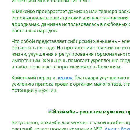
инфекциях мочеполовой системы.
В Мексике произрастает дамиана или тернера раск
использовалась еще ацтеками для восстановления 
афродизиак, дамиана использовалась в любовных с
восточных народов.
Что собой представляет сибирский женьшень – элеу
объяснять не надо. На протяжении столетий он ис
жизни, улучшения и регулирования гормонального
импотенции. Женьшень помогает укреплению серд
а также повышает сопротивляемость болезням.
Кайенский перец и
чеснок
, благодаря улучшению 
усилению притока крови к органам малого таза, 
потенции у мужчин.
Безусловно, йохимбе для мужчин с такой комбина
растений делает продукт компании NSP
Ачив с йо