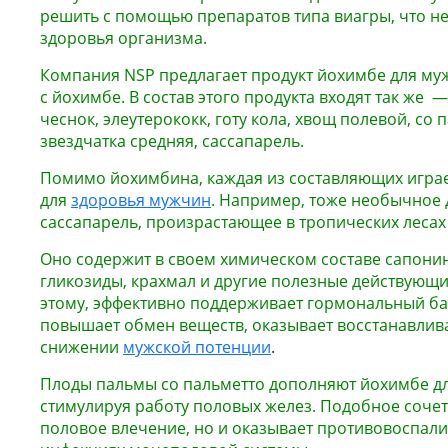
решить с помощью препаратов типа виагры, что не
здоровья организма.
Компания NSP предлагает продукт йохимбе для му
с йохимбе. В состав этого продукта входят так же —
чеснок, элеутерококк, готу кола, хвощ полевой, со 
звездчатка средняя, сассапарель.
Помимо йохимбина, каждая из составляющих играе
для
здоровья мужчин
. Например, тоже необычное 
сассапарель, произрастающее в тропических леса
Оно содержит в своем химическом составе сапонин
гликозиды, крахмал и другие полезные действующи
этому, эффективно поддерживает гормональный ба
повышает обмен веществ, оказывает восстанавлив
снижении
мужской потенции
.
Плоды пальмы со пальметто дополняют йохимбе дл
стимулируя работу половых желез. Подобное соче
половое влечение, но и оказывает противовоспали