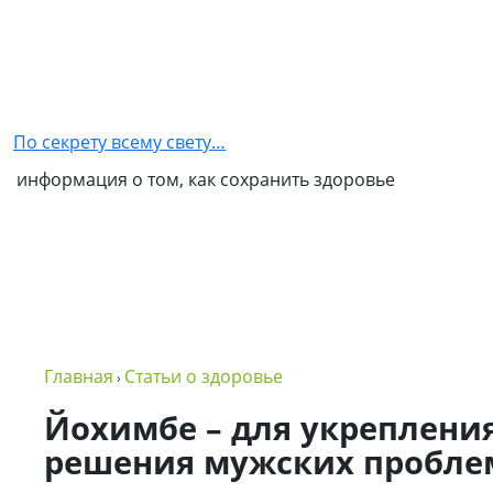
Главная
Как
стать
По секрету всему свету…
партнером
информация о том, как сохранить здоровье
NSP
Обо
мне
Контакты
Бизнес
Главная
Статьи о здоровье
›
в
NSP
Йохимбе – для укрепления
решения мужских пробле
Политика
конфиденциальности