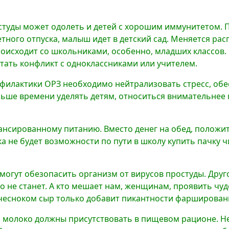
студы может одолеть и детей с хорошим иммунитетом. П
тного отпуска, малыш идет в детский сад. Меняется рас
роисходит со школьниками, особенно, младших классов.
тать конфликт с одноклассниками или учителем.
филактики ОРЗ необходимо нейтрализовать стресс, обе
льше времени уделять детям, относиться внимательнее к
нсированному питанию. Вместо денег на обед, положит
нка не будет возможности по пути в школу купить пачку
могут обезопасить организм от вирусов простуды. Друго
что не станет. А кто мешает нам, женщинам, проявить чу
 с чесноком сыр только добавит пикантности фарширов
о, молоко должны присутствовать в пищевом рационе. 