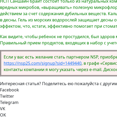
НСП Саншайн брайт состоит только из натуральных ком
вредных микробов, «выращивать» полезную микрофлору 
действием за счет содержания дубильных веществ. Каль
в десны. Гель из морских водорослей защищает десны 
эффектом, что, кстати, эффективно помогает при стомат
Как видите, чтобы ребенок не простудился, был здоров
Правильный прием продуктов, входящих в набор с учет
Если у вас есть желание стать партнером NSP, приоб
https://nsp25.com/signup?sid=1449440
, в графе «Серви
контакты компании я могу указать через e-mail. Диск
Интересная статья? Поделитесь ею пожалуйста с другим
Facebook
Twitter
Telegram
VK
OK