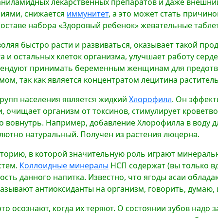
аниламидных лекарственных препаратов и даже внешний
иями, снижается
иммунитет
, а это может стать причин
оставе набора «Здоровый ребенок» жевательные табле
ляя быстро расти и развиваться, оказывает такой прод
 и остальных клеток организма, улучшает работу серде
комендуют принимать беременным женщинам для предот
мом, так как является концентратом лецитина растител
групп населения является жидкий
Хлорофилл
. Он эффект
 очищает организм от токсинов, стимулирует кроветв
о вовнутрь. Например, добавление Хлорофилла в воду 
лютно натуральный. Получен из растения люцерна.
орию, в которой значительную роль играют минеральн
стем.
Коллоидные минералы
НСП содержат (вы только вд
ость данного напитка. Известно, что ягоды асаи облад
казывают антиоксиданты на организм, говорить, думаю,
то осознают, когда их теряют. О состоянии зубов надо з