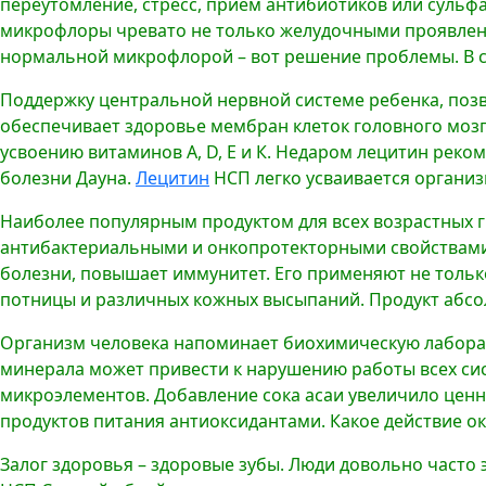
переутомление, стресс, прием антибиотиков или сульф
микрофлоры чревато не только желудочными проявлен
нормальной микрофлорой – вот решение проблемы. В с
Поддержку центральной нервной системе ребенка, позво
обеспечивает здоровье мембран клеток головного мозга
усвоению витаминов А, D, Е и К. Недаром лецитин ре
болезни Дауна.
Лецитин
НСП легко усваивается организ
Наиболее популярным продуктом для всех возрастных 
антибактериальными и онкопротекторными свойствами,
болезни, повышает иммунитет. Его применяют не тольк
потницы и различных кожных высыпаний. Продукт абсо
Организм человека напоминает биохимическую лаборат
минерала может привести к нарушению работы всех си
микроэлементов. Добавление сока асаи увеличило ценн
продуктов питания антиоксидантами. Какое действие о
Залог здоровья – здоровые зубы. Люди довольно часто э