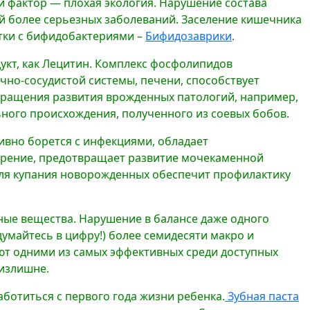
 фактор — плохая экология. Нарушение состава
ой более серьезных заболеваний. Заселение кишечника
тки с бифидобактериями –
Бифидозаврики
.
укт, как Лецитин. Комплекс фосфолипидов
чно-сосудистой системы, печени, способствует
вращения развития врожденных патологий, например,
ьного происхождения, полученного из соевых бобов.
ивно борется с инфекциями, обладает
орение, предотвращает развитие мочекаменной
для купания новорожденных обеспечит профилактику
ые вещества. Нарушение в балансе даже одного
умайтесь в цифру!) более семидесяти макро и
ают одними из самых эффективных среди доступных
 излишне.
аботиться с первого года жизни ребенка.
Зубная паста