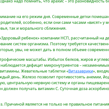
Однако надо помнить, что арахис – это разновидность б
 внимание на его режим дня. Современные детки помеша
родителей, особенно, если они сами часами «висят» у 
овья, так и морального сближения.
«Здоровый ребенок» компании НСП, рассчитанный на де
рование систем организма. Поэтому требуется качестве
оторые, увы, не может дать в полном объеме современн
строфические масштабы. Избыток белков, жиров и углев
м наблюдается дефицит микронутриентов – незаменимы
 витамины. Жевательные таблетки «
Витазаврики
», вход
ждый день. Железо позволит противостоять анемии, йо
ую, центральную нервную систему и органы пищеварени
он должен получать витамин С. Суточная доза аскорбин
риоз. Причиной является не только не правильное пита