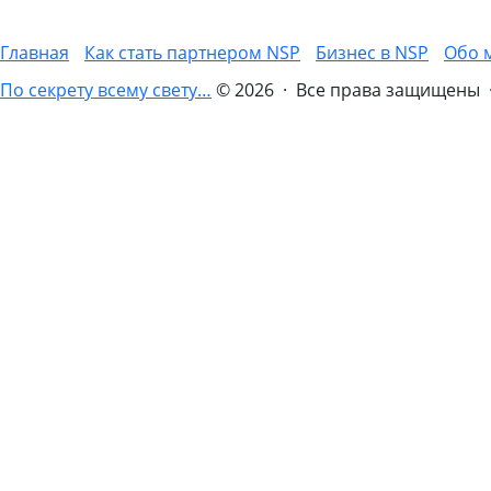
Главная
Как стать партнером NSP
Бизнес в NSP
Обо 
По секрету всему свету…
© 2026 · Все права защищены