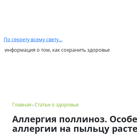
Главная
Как
стать
По секрету всему свету…
партнером
информация о том, как сохранить здоровье
NSP
Обо
мне
Контакты
Бизнес
Главная
Статьи о здоровье
›
в
NSP
Аллергия поллиноз. Особ
аллергии на пыльцу раст
Политика
конфиденциальности