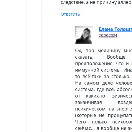
следствие, а не причину аллер
Ответить
Елена Голош
28.03.2024
Ох, про медицину мн
сказать. Вообщ
предположение, что и 
иммунной системы. Ина
то всё-таки за столько
На самом деле челов
система, где всё, абсо
от каких-то физичес
заканчивая возд
психическом, на энерг
(которые не прощупать
Чего только психосо
сейчас… я вообще не з