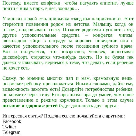
Поэтому, вместо конфетки, чтобы нагулять аппетит, лучше
пойти с ним в парк, в лес, зоопарк…
У многих людей есть привычка «заедать» неприятности. Этот
стереотип поведения родом из детства. Малышу, когда он
плачет, подсовывают соску. Позднее родители пускают в ход
другие успокоительные средства – конфетка, чипсы,
шоколадное яйцо в награду за хорошее поведение или в
качестве успокоительного после посещения зубного врача.
Вот и получается, что повзрослев, человек, испытывая
дискомфорт, старается что-нибудь съесть. Но не будем так
далеко заглядывать, вернемся к теме, что делать, если ребенок
не хочет есть.
Скажу, по мнению многих пап и мам, крамольную вещь:
позвольте ребенку проголодаться. Иными словами, дайте ему
возможность захотеть есть! Доверяйте потребностям ребенка,
не кормите через силу. Его организм гораздо умнее, чем наше
представление о режиме кормления. Только в этом случае
питание и здоровье детей
будут дополнять друг друга.
Интересная статья? Поделитесь ею пожалуйста с другими:
Facebook
Twitter
Telegram