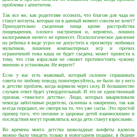
проблемы с аппетитом.
Так все же, как родителям осознать, что благом для чада не
станут котлеты, которые он в данный момент совсем не хочет?
Принудительно съеденная пища кроме расстройства
пищеварения, плохого настроения и, вероятно, лишних
килограммов ничего не принесет. Психологическое давление
на ребенка в виде угроз не допустить к просмотру любимых
мультиков, лишения компьютерных игр и прочих
ограничений пока каша не будет съедена, может привести к
тому, что став взрослым не сможет противостоять чужому
мнению и установкам. Не верите?
Если у вас есть знакомый, который склонен спрашивать
совета по любому поводу, поинтересуйтесь, не было ли у него
в детстве проблем, когда кормили через силу. В большинстве
случаев ответ будет утвердительный. И это не единственный
признак «тяжелого детства». Люди, которых закармливали
некогда заботливые родители, склонны к ожирению, так как
всегда передают, не смотря на то, что уже сыты. Это простой
пример того, что питание и здоровье детей взаимосвязано и
последствия могут проявляться, когда дети станут взрослыми.
Во времена моего детства шоколадные конфеты вдоволь
можно было увидеть только в новогоднем подарке, в будние