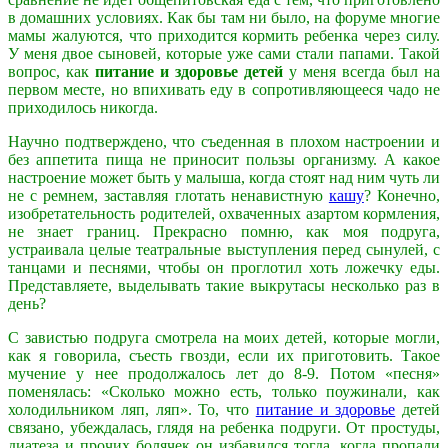
в домашних условиях.
Как бы там ни было, на форуме многие
мамы жалуются, что приходится кормить ребенка через силу.
У меня двое сыновей, которые уже сами стали папами. Такой
вопрос, как
питание и здоровье детей
у меня всегда был на
первом месте, но впихивать еду в сопротивляющееся чадо не
приходилось никогда.
Научно подтверждено, что съеденная в плохом настроении и
без аппетита пища не приносит пользы организму. А какое
настроение может быть у малыша, когда стоят над ним чуть ли
не с ремнем, заставляя глотать ненавистную
кашу
? Конечно,
изобретательность родителей, охваченных азартом кормления,
не знает границ. Прекрасно помню, как моя подруга,
устраивала целые театральные выступления перед сынулей, с
танцами и песнями, чтобы он проглотил хоть ложечку еды.
Представляете, выделывать такие выкрутасы несколько раз в
день?
С завистью подруга смотрела на моих детей, которые могли,
как я говорила, съесть гвозди, если их приготовить. Такое
мучение у нее продолжалось лет до 8-9. Потом «песня»
поменялась: «Сколько можно есть, только поужинали, как
холодильником ляп, ляп». То, что
питание и здоровье
детей
связано, убеждалась, глядя на ребенка подруги. От простуды,
диатеза и прочих болячек он избавился тогда, когда пропали