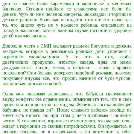
дни за счастье были карамельки и монпансье в жестяных
баночках. Сегодня проблем со сладостями нет, были бы
деньги. Чуть ли не с пеленок конфеты, шоколадки и тортики в
детском рационе. Взрослые не видят в этом ничего плохого, а
то, что диатез чуть не у каждого ребенка, списывают на
плохую экологию, хотя в данном случае питание и здоровье
детей взаимосвязаны.
Довольно часто в СМИ мелькает реклама йогуртов и детских
завтраков, которые в рекламных роликах дети уплетают с
огромным удовольствием. А то, что в этих, якобы
диетических продуктах, избыток сахара, вряд ли мамы
догадываются. Ладно, мамы, а бабушки – люди старшего
поколения? Они больше доверяют подобной рекламе, поэтому
покупают внукам все, что просят, начиная от чупа-чупсов,
заканчивая чипсами и колой.
Одна моя знакомая жаловалась, что бабушка скармливает
внуку конфеты без ограничений, объясняя это тем, что в свое
время она их в достатке не видела. Железная логика любящей
бабушки, не правда ли?! После сладкого ребенок вообще не
хочет есть ничего, но при этом у него проблемы с лишним
весом. К сожалению, взрослые не понимают, что малыш пока
живет в гармонии со своими потребностями. Он нуждается, в
первую очередь, не в сладеньком, а во внимании к себе.