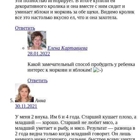
эти полностью игнорирует. В итоге купили ей
декоративного кролика и она вместе с ним сидит и
уминает яблоки и морковь за обе щеки. Видимо кролик
все это настолько вкусно ел, что и она захотела.
Ответить
Елена Картавцева
28.01.2022
Какой замечательный способ пробудить у ребенка
интерес к моркови и яблокам!
Ответить
Анна
30.11.2021
У меня 2 внука. Им 6 и 4 года. Старший кушает плохо, а
младший — хорошо. Старший не любит мясо, а
младший уметает и рыбу, и мясо. Результат — разница в
2 года видна только когда младший говорит. Он лишь
немного ниже старшего, сильнее, быстрее всему учится.