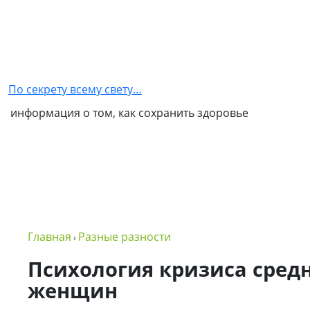
Главная
Как
стать
По секрету всему свету…
партнером
информация о том, как сохранить здоровье
NSP
Обо
мне
Контакты
Бизнес
Главная
Разные разности
›
в
NSP
Психология кризиса средн
женщин
Политика
конфиденциальности