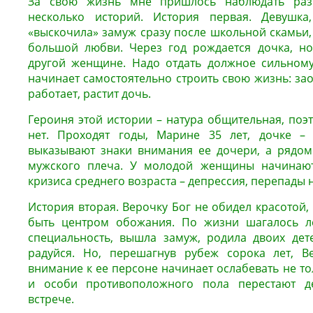
За свою жизнь мне пришлось наблюдать разн
несколько историй. История первая. Девушка
«выскочила» замуж сразу после школьной скамьи, 
большой любви. Через год рождается дочка, н
другой женщине. Надо отдать должное сильному
начинает самостоятельно строить свою жизнь: зао
работает, растит дочь.
Героиня этой истории – натура общительная, поэт
нет. Проходят годы, Марине 35 лет, дочке –
выказывают знаки внимания ее дочери, а рядом
мужского плеча. У молодой женщины начинают
кризиса среднего возраста – депрессия, перепады 
История вторая. Верочку Бог не обидел красотой, 
быть центром обожания. По жизни шагалось л
специальность, вышла замуж, родила двоих дет
радуйся. Но, перешагнув рубеж сорока лет, Ве
внимание к ее персоне начинает ослабевать не то
и особи противоположного пола перестают д
встрече.