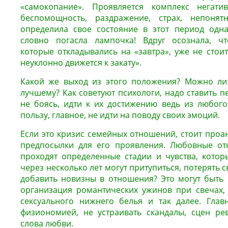
«самокопание». Проявляется комплекс негатив
беспомощность, раздражение, страх, непонят
определила свое состояние в этот период одна
словно погасла лампочка! Вдруг осознала, ч
которые откладывались на «завтра», уже не стои
неуклонно движется к закату».
Какой же выход из этого положения? Можно ли
лучшему? Как советуют психологи, надо ставить п
не боясь, идти к их достижению ведь из любог
пользу, главное, не идти на поводу своих эмоций.
Если это кризис семейных отношений, стоит проа
предпосылки для его проявления. Любовные о
проходят определенные стадии и чувства, котор
через несколько лет могут притупиться, потерять с
добавить новизны в отношения? Это могут быть 
организация романтических ужинов при свечах,
сексуального нижнего белья и так далее. Глав
физиономией, не устраивать скандалы, сцен ре
слова любви.