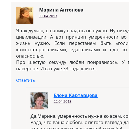
Марина Антонова
22.04.2013
Я так думаю, в панику впадать не нужно. Ну нику
цивилизации. А вот принцип умеренности во
жизнь нужно. Если перестанем быть «голик
компьютероголиками, едаголиками и т.д.), т
опасностью.
Про шестую секунду любви понравилось. У 
наверное. И вот уже 33 года длится.
Ответить
Елена Картавцева
22.04.2013
Да,Марина, умеренность нужна во всем, со
Рада, что ваша любовь с пятого взгляда дл
что она сохранится и к золотой свадьбе!