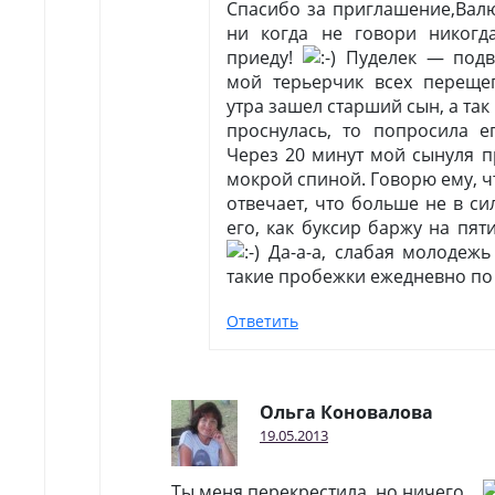
Спасибо за приглашение,Валю
ни когда не говори никогда
приеду!
Пуделек — подв
мой терьерчик всех перещег
утра зашел старший сын, а так
проснулась, то попросила е
Через 20 минут мой сынуля п
мокрой спиной. Говорю ему, чт
отвечает, что больше не в си
его, как буксир баржу на пят
Да-а-а, слабая молодежь
такие пробежки ежедневно по 
Ответить
Ольга Коновалова
19.05.2013
Ты меня перекрестила, но ничего…