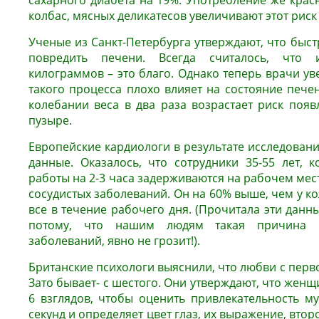
сахарного диабета на 19%. Употребление же красн
колбас, мясных деликатесов увеличивают этот риск
Ученые из Санкт-Петербурга утверждают, что быс
повредить печени. Всегда считалось, что 
килограммов – это благо. Однако теперь врачи у
такого процесса плохо влияет на состояние пече
колебании веса в два раза возрастает риск поя
пузыре.
Европейские кардиологи в результате исследован
данные. Оказалось, что сотрудники 35-55 лет, 
работы на 2-3 часа задерживаются на рабочем мест
сосудистых заболеваний. Он на 60% выше, чем у ко
все в течение рабочего дня. (Прочитала эти данн
потому, что нашим людям такая причина с
заболеваний, явно не грозит!).
Британские психологи выяснили, что любви с перво
Зато бывает- с шестого. Они утверждают, что женщ
6 взглядов, чтобы оценить привлекательность м
секунд и определяет цвет глаз, их выражение, второ