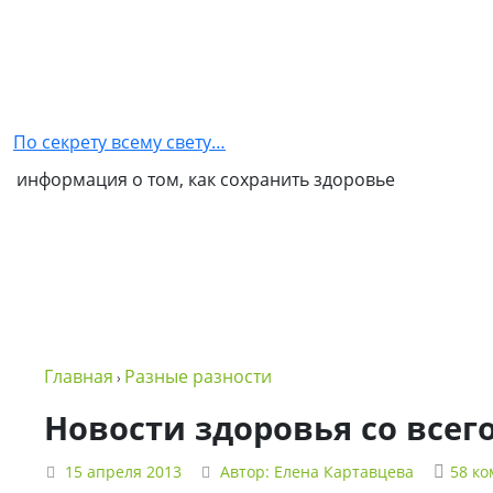
Главная
Как
стать
По секрету всему свету…
партнером
информация о том, как сохранить здоровье
NSP
Обо
мне
Контакты
Бизнес
Главная
Разные разности
›
в
NSP
Новости здоровья со всего
Политика
15 апреля 2013
Автор:
Елена Картавцева
58 к
конфиденциальности