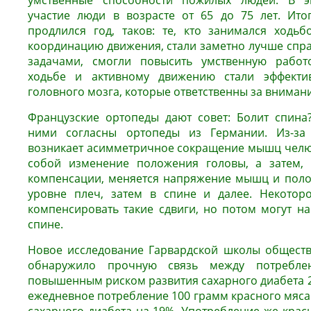
умственные способности пожилых людей. В э
участие люди в возрасте от 65 до 75 лет. Ито
продлился год, таков: те, кто занимался ходь
координацию движения, стали заметно лучше спра
задачами, смогли повысить умственную работо
ходьбе и активному движению стали эффектив
головного мозга, которые ответственны за внимани
Французские ортопеды дают совет: Болит спина?
ними согласны ортопеды из Германии. Из-за 
возникает асимметричное сокращение мышц челюст
собой изменение положения головы, а затем, 
компенсации, меняется напряжение мышц и поло
уровне плеч, затем в спине и далее. Некотор
компенсировать такие сдвиги, но потом могут на
спине.
Новое исследование Гарвардской школы обществ
обнаружило прочную связь между потребле
повышенным риском развития сахарного диабета 2-
ежедневное потребление 100 грамм красного мяса