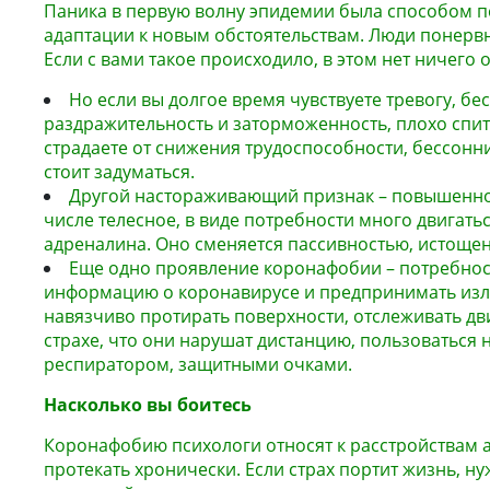
Паника в первую волну эпидемии была способом 
адаптации к новым обстоятельствам. Люди понервн
Если с вами такое происходило, в этом нет ничего 
Но если вы долгое время чувствуете тревогу, бе
раздражительность и заторможенность, плохо спите
страдаете от снижения трудоспособности, бессон
стоит задуматься.
Другой настораживающий признак – повышенно
числе телесное, в виде потребности много двигать
адреналина. Оно сменяется пассивностью, истоще
Еще одно проявление коронафобии – потребнос
информацию о коронавирусе и предпринимать из
навязчиво протирать поверхности, отслеживать дв
страхе, что они нарушат дистанцию, пользоваться н
респиратором, защитными очками.
Насколько вы боитесь
Коронафобию психологи относят к расстройствам а
протекать хронически. Если страх портит жизнь, ну