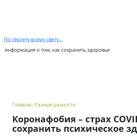
Главная
Как
стать
По секрету всему свету…
партнером
информация о том, как сохранить здоровье
NSP
Обо
мне
Контакты
Бизнес
Главная
Разные разности
›
в
NSP
Коронафобия – страх COVID
сохранить психическое з
Политика
конфиденциальности