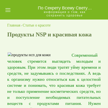
По Секрету Всему Свету…
информация о том, как
Главная
сохранить здоровье
Главная
Статьи о красоте
Как
›
стать
Продукты NSP и красивая кожа
партнером
NSP
Современный
Обо
человек стремится выглядеть молодым и
мне
здоровым. При этом люди тратят уйму времени и
средств, не задумываясь о последствиях. А ведь
Контакты
к организму нужно относиться как к целостной
системе и понимать, что красивая кожа требует
Бизнес
не только применение косметических средств, но
в
и поступление необходимых питательных
NSP
веществ с продуктами питания. Нужен