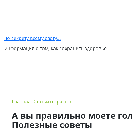
Главная
Как
стать
По секрету всему свету…
партнером
информация о том, как сохранить здоровье
NSP
Обо
мне
Контакты
Бизнес
Главная
Статьи о красоте
›
в
NSP
А вы правильно моете гол
Полезные советы
Политика
конфиденциальности