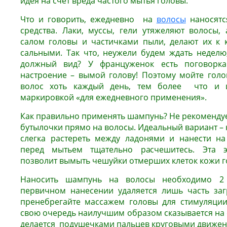
идея на счет вреда частого мытья головы.
Что и говорить, ежедневно на
волосы
наносятс
средства. Лаки, муссы, гели утяжеляют волосы
салом головы и частичками пыли, делают их к 
сальными. Так что, неужели будем ждать неделю
должный вид? У француженок есть поговорка
настроение – вымой голову! Поэтому мойте гол
волос хоть каждый день, тем более что и 
маркировкой «для ежедневного применения».
Как правильно применять шампунь? Не рекомендуе
бутылочки прямо на волосы. Идеальный вариант – 
слегка растереть между ладонями и нанести на
перед мытьем тщательно расчешитесь. Эта э
позволит вымыть чешуйки отмерших клеток кожи г
Наносить шампунь на волосы необходимо 2 
первичном нанесении удаляется лишь часть заг
пренебрегайте массажем головы для стимуляции
свою очередь наилучшим образом сказывается на 
делается подушечками пальцев круговыми движени