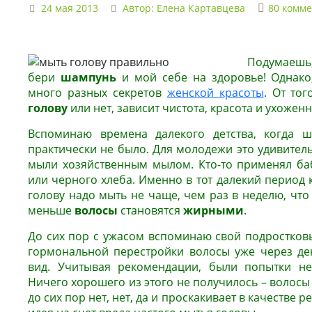
24 мая 2013
Автор:
Елена Картавцева
80 комм
Подумаешь,
бери
шампунь
и мой себе на здоровье! Однако,
много разных секретов
женской красоты
. От тог
голову
или нет, зависит чистота, красота и ухожен
Вспоминаю времена далекого детства, когда ш
практически не было. Для молодежи это удивительн
мыли хозяйственным мылом. Кто-то применял ба
или черного хлеба. Именно в тот далекий период 
голову надо мыть не чаще, чем раз в неделю, что 
меньше
волосы
становятся
жирными
.
До сих пор с ужасом вспоминаю свой подростковы
гормональной перестройки волосы уже через д
вид. Учитывая рекомендации, были попытки не
Ничего хорошего из этого не получилось – волосы 
до сих пор нет, нет, да и проскакивает в качестве 