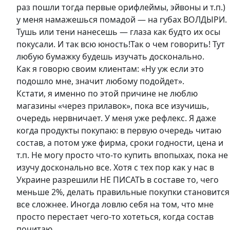
раз пошли тогда первые орифлеймы, эйвоны и т.п.)
у меня намажешься помадой — на губах ВОЛДЫРИ.
Тушь или тени нанесешь — глаза как будто их осы
покусали. И так всю юность!Так о чем говорить! Тут
любую бумажку будешь изучать досконально.
Как я говорю своим клиентам: «Ну уж если это
подошло мне, значит любому подойдет».
Кстати, я именно по этой причине не люблю
магазины «через прилавок», пока все изучишь,
очередь нервничает. У меня уже рефлекс. Я даже
когда продукты покупаю: в первую очередь читаю
состав, а потом уже фирма, сроки годности, цена и
т.п. Не могу просто что-то купить впопыхах, пока не
изучу досконально все. Хотя с тех пор как у нас в
Украине разрешили НЕ ПИСАТЬ в составе то, чего
меньше 2%, делать правильные покупки становится
все сложнее. Иногда ловлю себя на том, что мне
просто перестает чего-то хотеться, когда состав
почитаю….