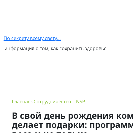
Главная
Как
стать
По секрету всему свету…
партнером
информация о том, как сохранить здоровье
NSP
Обо
мне
Контакты
Бизнес
Главная
Сотрудничество с NSP
›
в
NSP
В свой день рождения ко
делает подарки: програм
Политика
конфиденциальности