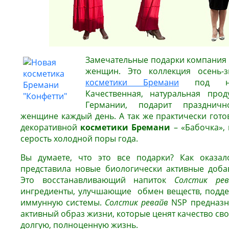
Замечательные подарки компания 
женщин. Это коллекция осень-
косметики Бремани
под назв
Качественная, натуральная прод
Германии, подарит празднич
женщине каждый день. А так же практически гото
декоративной
косметики Бремани
– «Бабочка»,
серость холодной поры года.
Вы думаете, что это все подарки? Как оказал
представила новые биологически активные доба
Это восстанавливающий напиток
Солстик рев
ингредиенты, улучшающие обмен веществ, подд
иммунную системы.
Солстик ревайв
NSP предназн
активный образ жизни, которые ценят качество сво
долгую, полноценную жизнь.