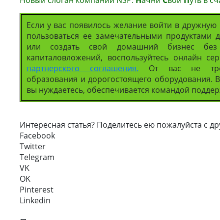
Новый слоган компании NSP:
Н
ачни
С
вой
П
уть в с
Если у вас появилось желание войти в дружную
пользоваться ее замечательными продуктами д
или создать свой домашний бизнес бе
капиталовложений, воспользуйтесь онлайн се
партнерского соглашения.
От вас не треб
образования и дорогостоящего оборудования. В
вы нуждаетесь, обеспечивается командой поддер
Интересная статья? Поделитесь ею пожалуйста с др
Facebook
Twitter
Telegram
VK
OK
Pinterest
Linkedin