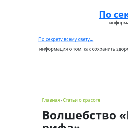
По се
Главная
Как стать
Обо
Контакты
Бизнес
партнером
мне
в NSP
информа
NSP
По секрету всему свету…
информация о том, как сохранить здор
Главная
Статьи о красоте
›
Волшебство «
рифа»