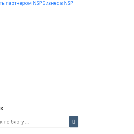
ать партнером NSP
Бизнес в NSP
ск