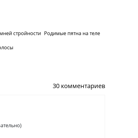
имней стройности
Родимые пятна на теле
олосы
30 комментариев
зательно)