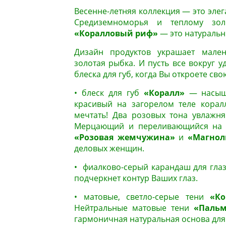
Весенне-летняя коллекция — это эле
Средиземноморья и теплому золо
«Коралловый риф»
— это натуральн
Дизайн продуктов украшает мален
золотая рыбка. И пусть все вокруг 
блеска для губ, когда Вы откроете сво
• блеск для губ
«Коралл»
— насыще
красивый на загорелом теле корал
мечтать! Два розовых тона увлажн
Мерцающий и переливающийся на 
«Розовая жемчужина»
и
«Магнол
деловых женщин.
• фиалково-серый карандаш для гла
подчеркнет контур Ваших глаз.
• матовые, светло-серые тени
«К
Нейтральные матовые тени
«Пальм
гармоничная натуральная основа для