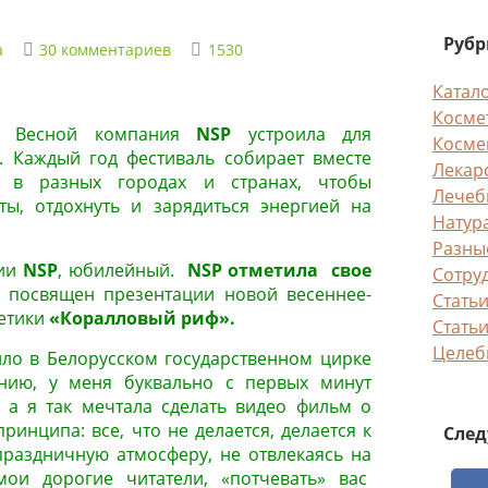
Руб
а
30 комментариев
1530
Катал
Космет
Весной компания
NSP
устроила для
Косме
. Каждый год фестиваль собирает вместе
Лекар
 в разных городах и странах, чтобы
Лечеб
ты, отдохнуть и зарядиться энергией на
Натур
Разны
нии
NSP
, юбилейный.
NSP отметила свое
Сотру
посвящен презентации новой весеннее-
Статьи
метики
«Коралловый риф».
Статьи
Целеб
ило в Белорусском государственном цирке
ению, у меня буквально с первых минут
 а я так мечтала сделать видео фильм о
ринципа: все, что не делается, делается к
След
праздничную атмосферу, не отвлекаясь на
мои дорогие читатели, «потчевать» вас