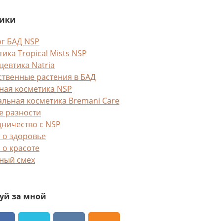
рики
ог БАД NSP
ика Tropical Mists NSP
цевтика Natria
ственные растения в БАД
ная косметика NSP
альная косметика Bremani Care
е разности
дничество с NSP
 о здоровье
 о красоте
ный смех
уй за мной