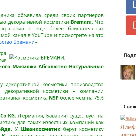
дника объявила среди своих партнеров
ью декоративной косметики
Bremani
. Что
красавиц в ещё более блистательных
 мой канал в YouTube и посмотрите на это
бство Бремани
»
ра
Подп
ак
нного Макияжа Абсолютно Натуральные
у декоративной косметики производства
я декоративной косметики – компании
оративная косметика
NSP
более чем на 75%
Свеж
Co KG.
(Германия, Бавария) существует на
метику для таких известных компаний как
Лимфа
йда.
У
Шванкосметик
берут косметику
здоро
В компании есть три уровня качества.