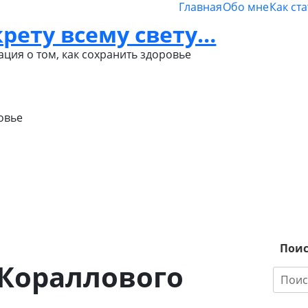
Главная
Обо мне
Как ст
крету всему свету…
Политика
конфиденциальности
ция о том, как сохранить здоровье
овье
Пои
Кораллового