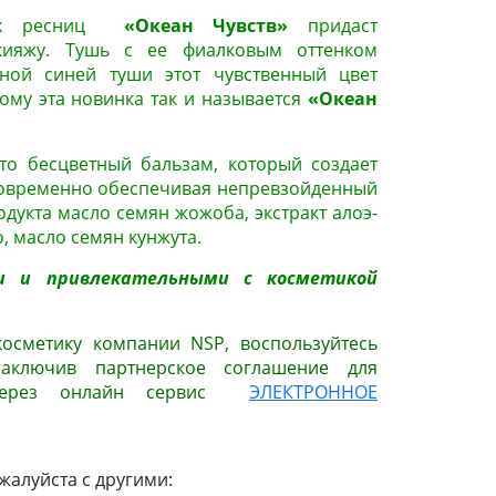
ных ресниц
«Океан Чувств»
придаст
ияжу. Тушь с ее фиалковым оттенком
чной синей туши этот чувственный цвет
ому эта новинка так и называется
«Океан
о бесцветный бальзам, который создает
новременно обеспечивая непревзойденный
одукта масло семян жожоба, экстракт алоэ-
, масло семян кунжута.
и и привлекательными с косметикой
косметику компании NSP, воспользуйтесь
заключив партнерское соглашение для
и через онлайн сервис
ЭЛЕКТРОННОЕ
жалуйста с другими: