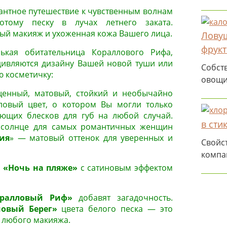
гантное путешествие к чувственным волнам
тому песку в лучах летнего заката.
ый макияж и ухоженная кожа Вашего лица.
Ловуш
фрукт
ькая обитательница Кораллового Рифа,
удивляются дизайну Вашей новой туши или
Собств
ю косметичку:
овощи
нный, матовый, стойкий и необычайно
ловый цвет, о котором Вы могли только
яющих блесков для губ на любой случай.
в стик
солнце для самых романтичных женщин
ия
» — матовый оттенок для уверенных и
Свойс
компа
з
«Ночь на пляже»
с сатиновым эффектом
оралловый Риф»
добавят загадочность.
овый Берег»
цвета белого песка — это
 любого макияжа.