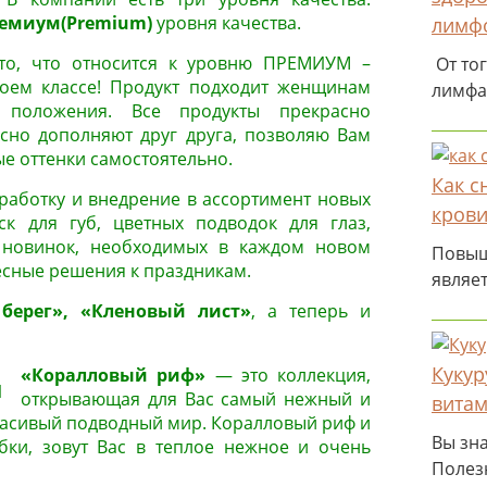
емиум(Premium)
уровня качества.
лимфо
 то, что относится к уровню ПРЕМИУМ –
От тог
воем классе! Продукт подходит женщинам
лимфа
 положения. Все продукты прекрасно
сно дополняют друг друга, позволяю Вам
е оттенки самостоятельно.
Как с
работку и внедрение в ассортимент новых
крови
ск для губ, цветных подводок для глаз,
 новинок, необходимых в каждом новом
Повыш
ересные решения к праздникам.
являе
берег», «Кленовый лист»
, а теперь и
Кукур
«Коралловый риф»
— это коллекция,
открывающая для Вас самый нежный и
витам
расивый подводный мир. Коралловый риф и
Вы зна
бки, зовут Вас в теплое нежное и очень
Полез