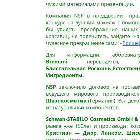
чужими материалами презентации.
Компания NSP в преддверии праз
конкурс на лучший макияж с помощ
бы увидеть преображение наших 
красавиц, не поленитесь, зайдите на
чудесное превращение сами: «
Волше
Для информации: аббревиату
Bremani
переводится, к
Блистательная Роскошь Естестве
Ингредиенты.
NSP
заключило договор на поставк
ведущего мирового производител
Шванкосметик
(Германия). Вся дек
из натуральных компонентов.
Schwan-STABILO Cosmetics GmbH & 
рынке уже 150лет и производит кос
Кристиан — Диор, Ланком, Шисе
многие компании прямых продаж. 