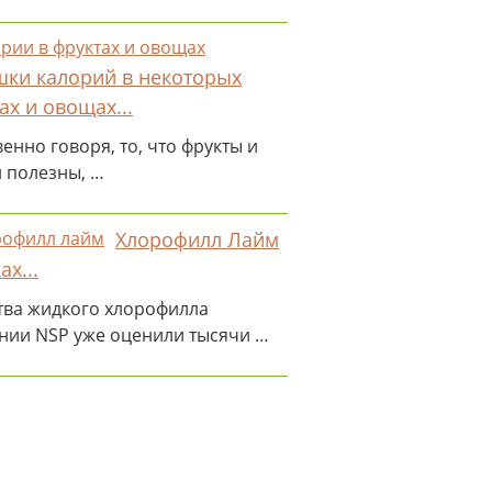
ки калорий в некоторых
ах и овощах...
енно говоря, то, что фрукты и
 полезны, …
Хлорофилл Лайм
ах...
тва жидкого хлорофилла
нии NSP уже оценили тысячи …