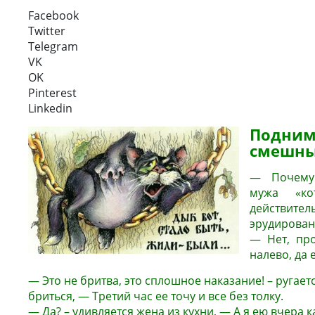
Facebook
Twitter
Telegram
VK
OK
Pinterest
Linkedin
Подним
смешны
— Почему
мужа «ко
действит
эрудирова
— Нет, про
налево, да 
— Это не бритва, это сплошное наказание! – ругает
бриться, — Третий час ее точу и все без толку.
— Да? – удивляется жена из кухни, — А я ею вчера 