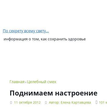
Главная
Как
стать
По секрету всему свету…
партнером
информация о том, как сохранить здоровье
NSP
Обо
мне
Контакты
Бизнес
Главная
Целебный смех
›
в
NSP
Поднимаем настроение
Политика
11 октября 2012
Автор:
Елена Картавцева
101 
конфиденциальности