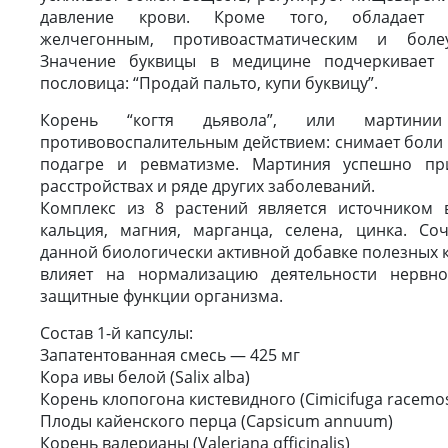
давление крови. Кроме того, обладает пр
желчегонным, противоастматическим и боле
Значение буквицы в медицине подчеркивает п
пословица: “Продай пальто, купи буквицу”.
Корень “когтя дьявола”, или мартинии
противовоспалительным действием: снимает боли 
подагре и ревматизме. Мартиния успешно пр
расстройствах и ряде других заболеваний.
Комплекс из 8 растений является источником
кальция, магния, марганца, селена, цинка. Со
данной биологически активной добавке полезных 
влияет на нормализацию деятельности нервно
защитные функции организма.
Состав 1-й капсулы:
Запатентованная смесь — 425 мг
Кора ивы белой (Salix alba)
Корень клопогона кистевидного (Cimicifuga racemo
Плоды кайенского перца (Capsicum annuum)
Корень валерианы (Valeriana qfficinalis)