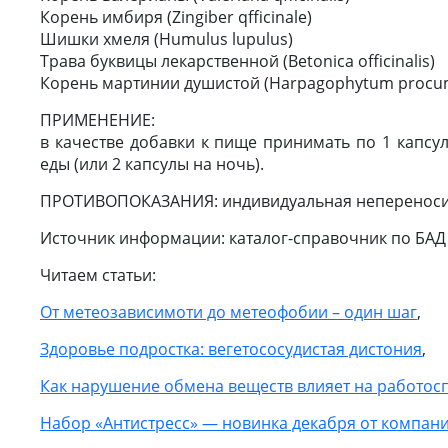
Корень имбиря (Zingiber qfficinale)
Шишки хмеля (Humulus lupulus)
Трава буквицы лекарственной (Betonica officinalis)
Корень мартинии душистой (Harpagophytum procu
ПРИМЕНЕНИЕ:
в качестве добавки к пище принимать по 1 капсул
еды (или 2 капсулы на ночь).
ПРОТИВОПОКАЗАНИЯ: индивидуальная непереносим
Источник информации: каталог-справочник по БАД “
Читаем статьи:
От метеозависимоти до метеофобии – один шаг
,
Здоровье подростка: вегетососудистая дистония
,
Как нарушение обмена веществ влияет на работос
Набор «Антистресс» — новинка декабря от компа