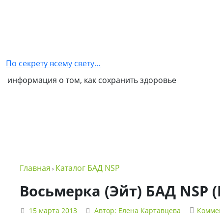
Главная
Как
стать
По секрету всему свету…
партнером
информация о том, как сохранить здоровье
NSP
Обо
мне
Контакты
Бизнес
Главная
Каталог БАД NSP
›
в
NSP
Восьмерка (Эйт) БАД NSP (E
Политика
15 марта 2013
Автор:
Елена Картавцева
Комме
конфиденциальности