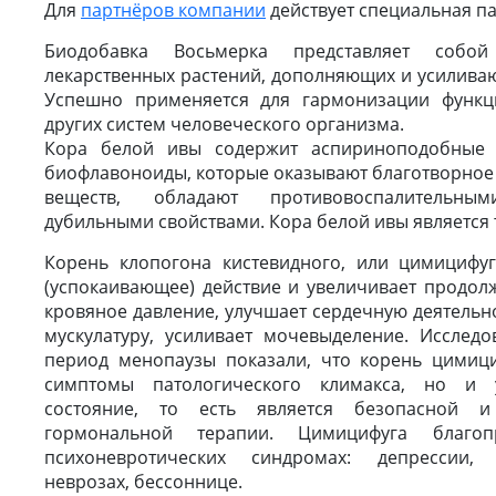
Для
партнёров компании
действует специальная па
Биодобавка Восьмерка представляет собо
лекарственных растений, дополняющих и усиливаю
Успешно применяется для гармонизации функц
других систем человеческого организма.
Кора белой ивы содержит аспириноподобные 
биофлавоноиды, которые оказывают благотворное
веществ, обладают противовоспалительны
дубильными свойствами. Кора белой ивы является 
Корень клопогона кистевидного, или цимицифуг
(успокаивающее) действие и увеличивает продолж
кровяное давление, улучшает сердечную деятельно
мускулатуру, усиливает мочевыделение. Исслед
период менопаузы показали, что корень цимици
симптомы патологического климакса, но и у
состояние, то есть является безопасной и
гормональной терапии. Цимицифуга благоп
психоневротических синдромах: депрессии, б
неврозах, бессоннице.