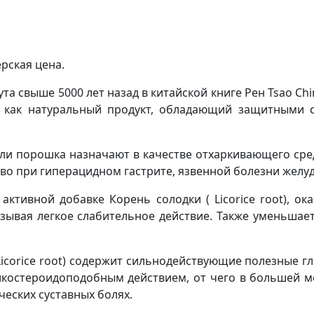
рская цена.
нута свыше 5000 лет назад в китайской книге Peн Tsao C
у как натуральный продукт, обладающий защитными 
 или порошка назначают в качестве отхаркивающего ср
во при гиперацидном гастрите, язвенной болезни желу
ктивной добавке Корень солодки ( Licorice root), о
зывая легкое слабительное действие. Также уменьшает
Licorice root) содержит сильнодействующие полезные г
икостероидоподобным действием, от чего в большей м
еских суставных болях.