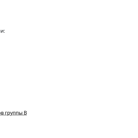
и:
ов группы В