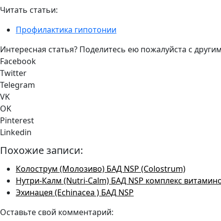
Читать статьи:
Профилактика гипотонии
Интересная статья? Поделитесь ею пожалуйста с другим
Facebook
Twitter
Telegram
VK
OK
Pinterest
Linkedin
Похожие записи:
Колострум (Молозиво) БАД NSP (Colostrum)
Нутри-Калм (Nutri-Calm) БАД NSP комплекс витамин
Эхинацея (Echinacea ) БАД NSP
Оставьте свой комментарий: