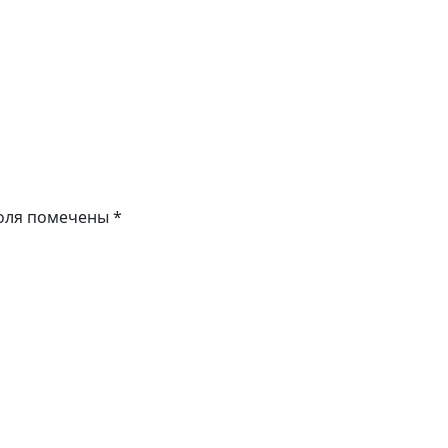
оля помечены
*