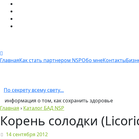
Главная
Как стать партнером NSP
Обо мне
Контакты
Бизн
По секрету всему свету…
информация о том, как сохранить здоровье
Главная
›
Каталог БАД NSP
Корень солодки (Licori
14 сентября 2012