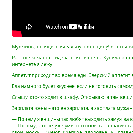
Мужчины, не ищите идеальную женщину! Я сегодня
Раньше я часто сидела в интернете. Купила хор
интернете я лежу.
Аппетит приходит во время еды. Зверский аппетит 
Еда намного будет вкуснее, если не готовить самому,
Слышу, кто-то ходит в шкафу. Открываю, а там вещи
Зарплата жены – это ее зарплата, а зарплата мужа 
— Почему женщины так любят выходить замуж за 
— Потому, что те уже умеют готовить, заправлять 
свои носки, имеют крепкое здоровье и, главн