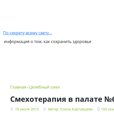
Главная
Как
стать
По секрету всему свету…
партнером
информация о том, как сохранить здоровье
NSP
Обо
мне
Контакты
Бизнес
Главная
Целебный смех
›
в
NSP
Смехотерапия в палате №
Политика
18 июня 2015
Автор:
Елена Картавцева
160 ко
конфиденциальности