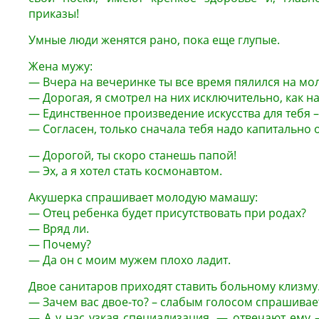
приказы!
Умные люди женятся рано, пока еще глупые.
Жена мужу:
— Вчера на вечеринке ты все время пялился на мо
— Дорогая, я смотрел на них исключительно, как н
— Единственное произведение искусства для тебя – 
— Согласен, только сначала тебя надо капитально 
— Дорогой, ты скоро станешь папой!
— Эх, а я хотел стать космонавтом.
Акушерка спрашивает молодую мамашу:
— Отец ребенка будет присутствовать при родах?
— Вряд ли.
— Почему?
— Да он с моим мужем плохо ладит.
Двое санитаров приходят ставить больному клизму
— Зачем вас двое-то? – слабым голосом спрашивае
— А у нас узкая специализация, — отвечают ему – 