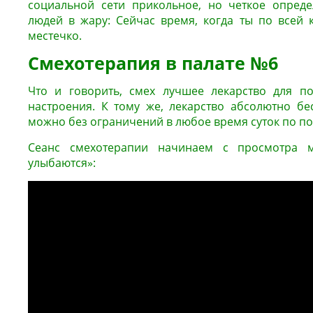
социальной сети прикольное, но четкое опреде
людей в жару: Сейчас время, когда ты по всей
местечко.
Смехотерапия в палате №6
Что и говорить, смех лучшее лекарство для по
настроения. К тому же, лекарство абсолютно бе
можно без ограничений в любое время суток по по
Сеанс смехотерапии начинаем с просмотра 
улыбаются»: