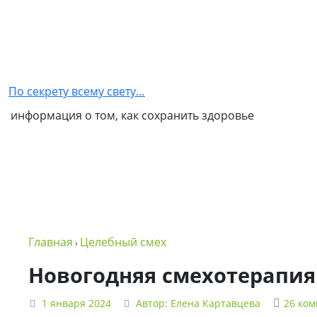
Главная
Как
стать
По секрету всему свету…
партнером
информация о том, как сохранить здоровье
NSP
Обо
мне
Контакты
Бизнес
Главная
Целебный смех
›
в
NSP
Новогодняя смехотерапия
Политика
1 января 2024
Автор:
Елена Картавцева
26 ко
конфиденциальности