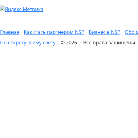
Главная
Как стать партнером NSP
Бизнес в NSP
Обо 
По секрету всему свету…
© 2026 · Все права защищены